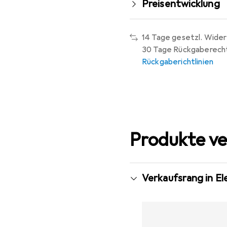
Preisentwicklung
Betriebsumgebungstem
14 Tage gesetzl. Wider
30 Tage Rückgaberech
Rückgaberichtlinien
Produkte ve
Verkaufsrang in E