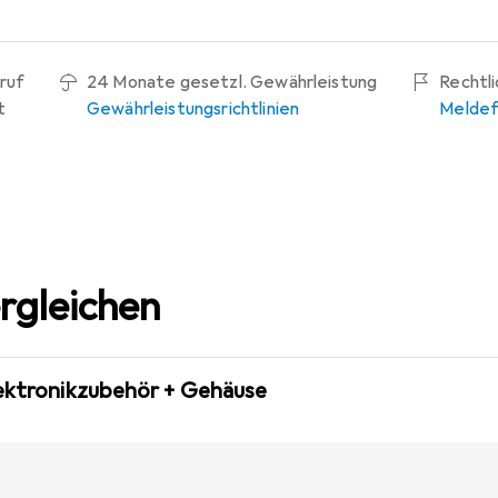
peratur min.: +5°C
ruf
24 Monate gesetzl. Gewährleistung
Rechtl
t
Gewährleistungsrichtlinien
Meldef
rgleichen
lektronikzubehör + Gehäuse