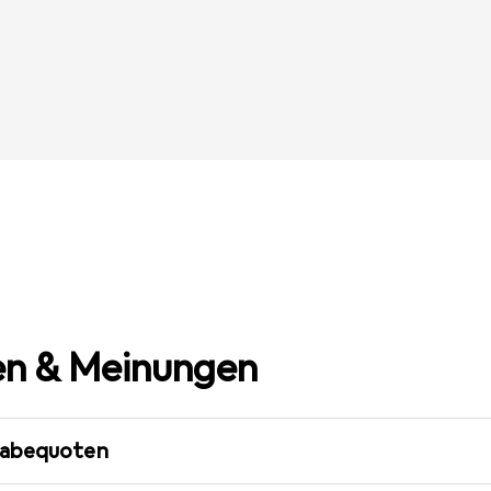
n & Meinungen
gabequoten