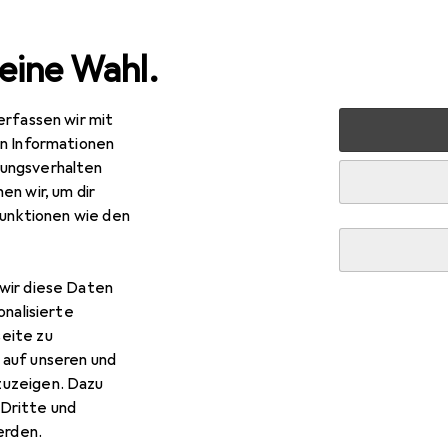
eine Wahl.
erfassen wir mit
botik + Elektrotechnik
Elektronik
Elektronikzubehör +
en Informationen
ungsverhalten
en wir, um dir
funktionen wie den
wir diese Daten
onalisierte
eite zu
 auf unseren und
zuzeigen. Dazu
Dritte und
rden.