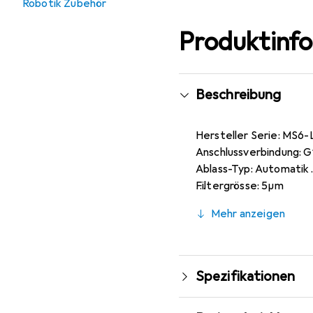
Robotik Zubehör
Produktinf
Beschreibung
Hersteller Serie: MS6
Anschlussverbindung: G
Ablass-Typ: Automatik
Filtergrösse: 5µm
Manometeranschluss: G
Mehr anzeigen
Manometeranschluss Ge
Anschlussverbindung Ge
Betriebsdruck max.: 12 
Betriebsumgebungstem
Spezifikationen
Prozess-Betriebstempe
Betriebsdruck min.: 2 b