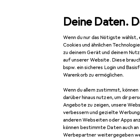
Suche
Deine Daten. D
Wenn du nur das Nötigste wählst, 
Navigation nach Kategorien
tsortiment
IT + Multimedia
Drohnen + Elektronik
Ro
Gesamtsortiment
Cookies und ähnlichen Technologi
zu deinem Gerät und deinem Nutz
IT + Multimedia
auf unserer Website. Diese brauch
bspw. ein sicheres Login und Basis
Drohnen + Elektronik
Warenkorb zu ermöglichen.
Robotik +
Wenn du allem zustimmst, können 
Elektrotechnik
darüber hinaus nutzen, um dir pers
Elektronik
Angebote zu zeigen, unsere Webs
verbessern und gezielte Werbung
Elektronikkabel +
anderen Webseiten oder Apps an
Stecker
können bestimmte Daten auch an 
Werbepartner weitergegeben we
Elektronikmodul