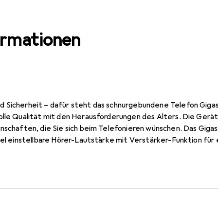
ormationen
 Sicherheit – dafür steht das schnurgebundene Telefon Gigase
olle Qualität mit den Herausforderungen des Alters. Die Gerät
enschaften, die Sie sich beim Telefonieren wünschen. Das Gig
bel einstellbare Hörer-Lautstärke mit Verstärker-Funktion für
ieren. Durch die einstellbare Lautsprecher-Lautstärke genies
. Das Komfort-Telefon bietet Audioqualität und ist kompatibe
lingelton kann auf insgesamt 7 Lautstärkestufen eingestellt
ter. Eine LED an der Vorderseite des Gerätes blinkt, um Ihnen 