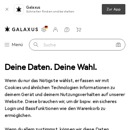
Galaxus
Zur App
Schneller finden und bestellen
Einstellungen
Kundenkonto
Vergleichslisten
Merklisten
Warenkorb
Navigation nach Kategorien
Menü
Suche
an Koax Buchse, 2x Mantelstromfilter (Ferritkern), Doppelschirmung
Deine Daten. Deine Wahl.
Wenn du nur das Nötigste wählst, erfassen wir mit
Cookies und ähnlichen Technologien Informationen zu
1 Bild
deinem Gerät und deinem Nutzungsverhalten auf unserer
EUR
25,65
Website. Diese brauchen wir, um dir bspw. ein sicheres
Good Connections
SAT
Login und Basisfunktionen wie den Warenkorb zu
ermöglichen.
Antennenkabel, Koax Stecker an Koax
Buchse, 2x Mantelstromfilter
Wenn du allem zustimmst, können wir diese Daten