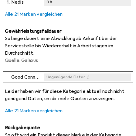
1.
Nedis
0
%
Alle 21 Marken vergleichen
Gewährleistungsfalldauer
So lange dauert eine Abwicklung ab Ankunft bei der
Servicestelle bis Wiedererhalt in Arbeitstagen im
Durchschnitt.
Quelle: Galaxus
i
Good Connections
Ungenügende Daten
i
i
i
i
Ungenügende Daten
Ungenügende Daten
Ungenügende Daten
Ungenügende Daten
Leider haben wir für diese Kategorie aktuell noch nicht
genügend Daten, um dir mehr Quoten anzuzeigen.
Alle 21 Marken vergleichen
Rückgabequote
So oft wird ein Produkt dieser Marke in der Kategorie