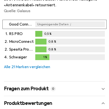
«Antennenkabel» retourniert.
Quelle: Galaxus
i
Good Connections
Ungenügende Daten
1.
RS PRO
0,5
%
0,5
%
2.
MicroConnect
0,8
%
0,8
%
2.
SpeaKa Professional
0,8
%
0,8
%
4.
Schwaiger
1
%
1
%
Alle 21 Marken vergleichen
Fragen zum Produkt
0
Produktbewertungen