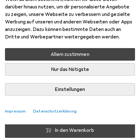
(Ferritkern), Doppelschirmung
darüber hinaus nutzen, um dir personalisierte Angebote
zu zeigen, unsere Webseite zu verbessern und gezielte
SAT Kabel
Werbung auf unseren und anderen Webseiten oder Apps
Preis in EUR inkl. MwSt.
anzuzeigen. Dazu können bestimmte Daten auch an
Dritte und Werbepartner weitergegeben werden.
Marke
Bewertungen
Mehr von Good
Allem zustimmen
Connections
Nur das Nötigste
Zwischen Fr, 21.8. und Do, 10.9. geliefert
Mehr als 10 Stück bestellt
Einstellungen
Benachrichtigen, wenn schneller verfügbar
Impressum
Datenschutzerklärung
Lieferort angeben für genaue Lieferzeit
In den Warenkorb