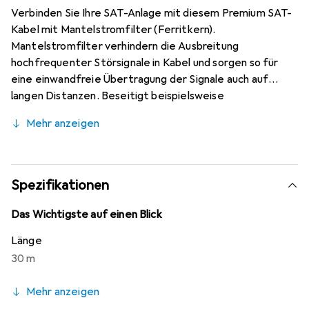
Verbinden Sie Ihre SAT-Anlage mit diesem Premium SAT-
Kabel mit Mantelstromfilter (Ferritkern).
Mantelstromfilter verhindern die Ausbreitung
hochfrequenter Störsignale in Kabel und sorgen so für
eine einwandfreie Übertragung der Signale auch auf
langen Distanzen. Beseitigt beispielsweise
Brummschleifen beim Kabel- oder SAT-Anschluss in
Mehr anzeigen
Verbindung mit einer HiFi-Anlage. Beim Anschluss des
Kabel-TV oder SAT-TV hat die Schirmung des Kabels
unter Umständen ein anderes Massepotential als die
vorhandenen Geräte im Haus. In solchen Fällen hört man
Spezifikationen
beim Einstecken des Steckers ein lautes 50 Hertz-
Brummen aus der HiFi-Anlage. Um dies zu verhindern,
Das Wichtigste auf einen Blick
empfiehlt sich ein Mantelstromfilter oder ein SAT-Kabel
Länge
mit einem eingebauten Mantelstromfilter.
30 m
Mehr anzeigen