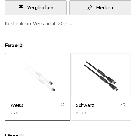
Vergleichen
Merken
i
Kostenloser Versand ab 30,–
Farbe
2
Weiss
Schwarz
EUR
25,65
EUR
15,20