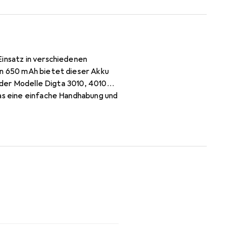
Einsatz in verschiedenen
on 650 mAh bietet dieser Akku
h der Modelle Digta 3010, 4010
was eine einfache Handhabung und
ür eine umweltfreundliche und
ungen eignet. Der Akkupack 462
, was ihn zu einer vielseitigen