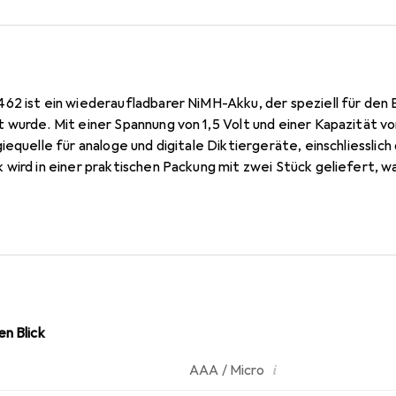
62 ist ein wiederaufladbarer NiMH-Akku, der speziell für den 
 wurde. Mit einer Spannung von 1,5 Volt und einer Kapazität v
iequelle für analoge und digitale Diktiergeräte, einschliesslic
 wird in einer praktischen Packung mit zwei Stück geliefert, 
sch ermöglicht. Die Verwendung von NiMH-Technologie sorgt f
sich ideal für den häufigen Einsatz in professionellen Anwend
ig-Geräte geeignet, sondern auch für andere analoge Handgeräte
 die auf eine zuverlässige Stromversorgung angewiesen sind.
n Blick
i
AAA / Micro