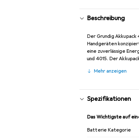
Beschreibung
Der Grundig Akkupack 4
Handgeräten konzipiert
eine zuverlässige Energ
und 4015. Der Akkupack
einen schnellen Austau
Mehr anzeigen
langlebige Lösung, die 
ist nicht nur für Grund
Wahl für Nutzer macht,
Spezifikationen
Das Wichtigste auf eine
Batterie Kategorie