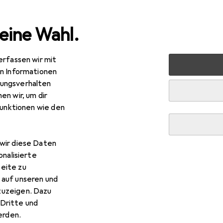
eine Wahl.
erfassen wir mit
 Multimedia
Peripherie
Stromversorgung
Batterien 
en Informationen
ungsverhalten
en wir, um dir
funktionen wie den
wir diese Daten
onalisierte
eite zu
 auf unseren und
zuzeigen. Dazu
Dritte und
rden.