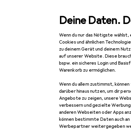
Suche
Deine Daten. D
Wenn du nur das Nötigste wählst, 
Navigation nach Kategorien
Gesamtsortiment
IT +
Gesamtsortiment
Cookies und ähnlichen Technologi
zu deinem Gerät und deinem Nutz
IT + Multimedia
auf unserer Website. Diese brauch
bspw. ein sicheres Login und Basis
Peripherie
Warenkorb zu ermöglichen.
Stromversorgung
Wenn du allem zustimmst, können 
Batterien + Akkus
darüber hinaus nutzen, um dir pers
Angebote zu zeigen, unsere Webs
Akku Ladegerät
verbessern und gezielte Werbung
anderen Webseiten oder Apps an
Batterie Zubehör
können bestimmte Daten auch an 
Batterien + Akkus
Werbepartner weitergegeben we