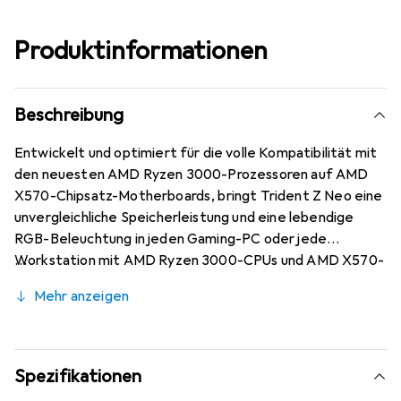
Produktinformationen
Beschreibung
Entwickelt und optimiert für die volle Kompatibilität mit
den neuesten AMD Ryzen 3000-Prozessoren auf AMD
X570-Chipsatz-Motherboards, bringt Trident Z Neo eine
unvergleichliche Speicherleistung und eine lebendige
RGB-Beleuchtung in jeden Gaming-PC oder jede
Workstation mit AMD Ryzen 3000-CPUs und AMD X570-
Motherboards. Mit einem Kontrast aus schwarzem
Mehr anzeigen
gebürstetem Aluminium und pulverbeschichtetem Silber
verleiht der zweifarbige Trident Z Neo-Hitzespreizer
Ihrer nächsten Generation Kraft und Kühnheit. Inspiriert
von den Rennstreifen von Sport- und Supersportwagen,
Spezifikationen
weist der Trident Z Neo eine abgeschrägte Kante