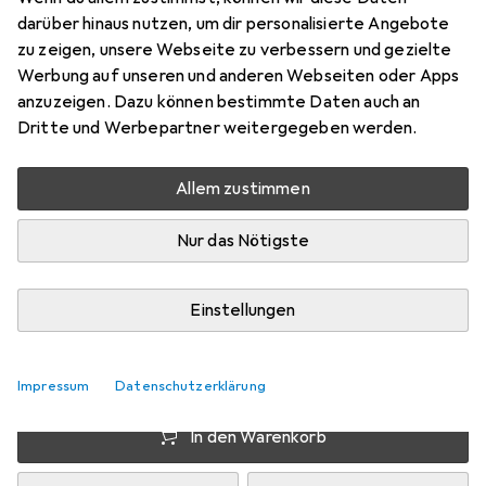
Preis in EUR inkl. MwSt.
darüber hinaus nutzen, um dir personalisierte Angebote
zu zeigen, unsere Webseite zu verbessern und gezielte
Schneller lieferbar
Werbung auf unseren und anderen Webseiten oder Apps
Angebot für
EUR
172,15
anzuzeigen. Dazu können bestimmte Daten auch an
Dritte und Werbepartner weitergegeben werden.
Marke
Bewertungen
Mehr von G.Skill
398
Allem zustimmen
Testberichte
Nur das Nötigste
1 Test
Einstellungen
Zwischen Di, 11.8. und Do, 13.8. geliefert
Mehr als 10 Stück an Lager beim Lieferanten
Lieferort angeben für genaue Lieferzeit
Impressum
Datenschutzerklärung
In den Warenkorb