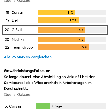
Quelle: Galaxus
18.
Corsair
1,1
%
1,1
%
19.
Dell
1,2
%
1,2
%
20.
G.Skill
1,4
%
1,4
%
20.
Mushkin
1,4
%
1,4
%
22.
Team Group
1,5
%
1,5
%
Alle 26 Marken vergleichen
Gewährleistungsfalldauer
So lange dauert eine Abwicklung ab Ankunft bei der
Servicestelle bis Wiedererhalt in Arbeitstagen im
Durchschnitt.
Quelle: Galaxus
5.
Corsair
2
Tage