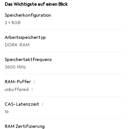
entlang der Oberseite des charakteristischen Drei-
Das Wichtigste auf einen Blick
Finnen-Designs mit der asymmetrischen Schräge auf, um
Speicherkonfiguration
ein glattes und sauberes Aussehen zu erzielen.
2 x 8GB
Arbeitsspeichertyp
DDR4-RAM
Speichertaktfrequenz
3600 MHz
i
RAM-Puffer
i
unbuffered
i
CAS-Latenzzeit
16
RAM Zertifizierung