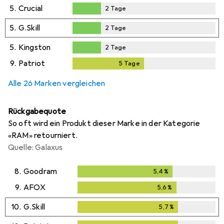
2
Tage
5.
Crucial
2
Tage
2
Tage
5.
G.Skill
2
Tage
2
Tage
5.
Kingston
2
Tage
2
Tage
9.
Patriot
5
Tage
5
Tage
Alle 26 Marken vergleichen
Rückgabequote
So oft wird ein Produkt dieser Marke in der Kategorie
«RAM» retourniert.
Quelle: Galaxus
8.
Goodram
5,4
%
5,4
%
9.
AFOX
5,6
%
5,6
%
10.
G.Skill
5,7
%
5,7
%