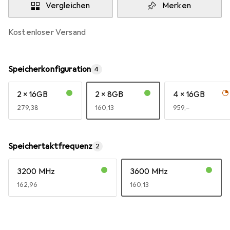
Vergleichen
Merken
kostenloser Versand
Speicherkonfiguration
4
2 x 16GB
2 x 8GB
4 x 16GB
EUR
279,38
EUR
160,13
EUR
959,–
Speichertaktfrequenz
2
3200 MHz
3600 MHz
EUR
162,96
EUR
160,13