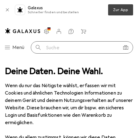
Galaxus
Zur App
Schneller finden und bestellen
Einstellungen
Kundenkonto
Vergleichslisten
Merklisten
Warenkorb
Navigation nach Kategorien
Menü
Suche
T + Multimedia
Deine Daten. Deine Wahl.
PC Komponenten
RAM
G.Skill Trident Z Neo
Wenn du nur das Nötigste wählst, erfassen wir mit
Cookies und ähnlichen Technologien Informationen zu
21 Bilder
deinem Gerät und deinem Nutzungsverhalten auf unserer
Website. Diese brauchen wir, um dir bspw. ein sicheres
EUR
160,13
Login und Basisfunktionen wie den Warenkorb zu
G.Skill
Trident Z Neo
ermöglichen.
2 x 8GB, 3600 MHz, DDR4-RAM, DIMM
Wenn du allem zustimmst, können wir diese Daten