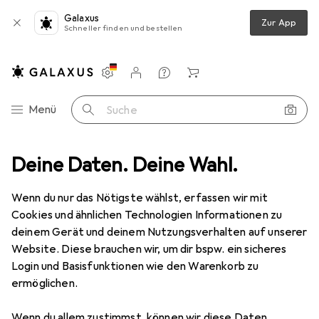
Galaxus
Zur App
Schneller finden und bestellen
Einstellungen
Kundenkonto
Vergleichslisten
Merklisten
Warenkorb
Navigation nach Kategorien
Menü
Suche
a
Deine Daten. Deine Wahl.
Peripherie
Mäuse + Tastaturen
Maus
Hama MW-600
Wenn du nur das Nötigste wählst, erfassen wir mit
Cookies und ähnlichen Technologien Informationen zu
13 Bilder
deinem Gerät und deinem Nutzungsverhalten auf unserer
Website. Diese brauchen wir, um dir bspw. ein sicheres
−7%
Login und Basisfunktionen wie den Warenkorb zu
ermöglichen.
EUR
22,45
statt
EUR
24,16
Hama
MW-600
Wenn du allem zustimmst, können wir diese Daten