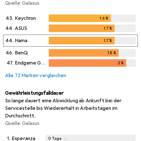
Quelle: Galaxus
43.
Keychron
1,6
%
1,6
%
44.
ASUS
1,7
%
1,7
%
44.
Hama
1,7
%
1,7
%
46.
BenQ
1,8
%
1,8
%
47.
Endgame Gear
2
%
2
%
Alle 72 Marken vergleichen
Gewährleistungsfalldauer
So lange dauert eine Abwicklung ab Ankunft bei der
Servicestelle bis Wiedererhalt in Arbeitstagen im
Durchschnitt.
Quelle: Galaxus
1.
Esperanza
i
0
Tage