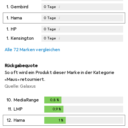
1.
Gembird
i
0
Tage
1.
Hama
i
0
Tage
1.
HP
i
0
Tage
1.
Kensington
i
0
Tage
Alle 72 Marken vergleichen
Rückgabequote
So oft wird ein Produkt dieser Marke in der Kategorie
«Maus» retourniert.
Quelle: Galaxus
10.
MediaRange
0,8
%
0,8
%
11.
LMP
0,9
%
0,9
%
12.
Hama
1
%
1
%