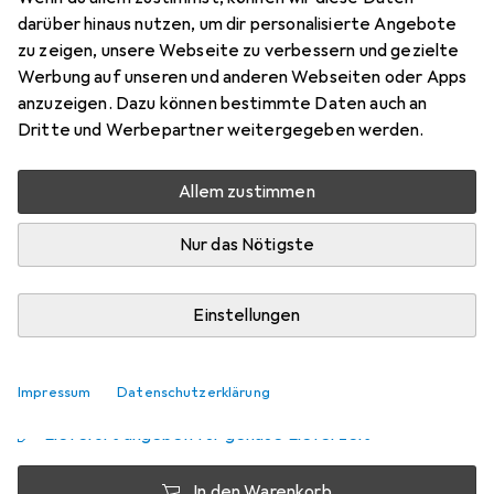
darüber hinaus nutzen, um dir personalisierte Angebote
Kabellos
zu zeigen, unsere Webseite zu verbessern und gezielte
Preis in EUR inkl. MwSt.
Werbung auf unseren und anderen Webseiten oder Apps
anzuzeigen. Dazu können bestimmte Daten auch an
Schneller lieferbar
Dritte und Werbepartner weitergegeben werden.
Angebot für
EUR
29,98
Allem zustimmen
Marke
Bewertungen
Mehr von Hama
3
Nur das Nötigste
Zwischen Sa, 15.8. und Mi, 19.8. geliefert
Einstellungen
Mehr als 10 Stück an Lager beim Lieferanten
Benachrichtigen, wenn schneller verfügbar
Impressum
Datenschutzerklärung
Lieferort angeben für genaue Lieferzeit
In den Warenkorb