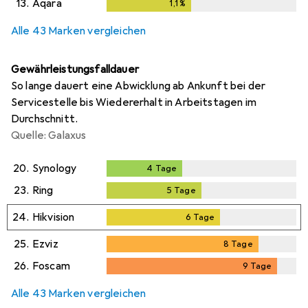
13.
Aqara
1,1
%
1,1
%
Alle 43 Marken vergleichen
Gewährleistungsfalldauer
So lange dauert eine Abwicklung ab Ankunft bei der
Servicestelle bis Wiedererhalt in Arbeitstagen im
Durchschnitt.
Quelle: Galaxus
20.
Synology
4
Tage
4
Tage
23.
Ring
5
Tage
5
Tage
24.
Hikvision
6
Tage
6
Tage
25.
Ezviz
8
Tage
8
Tage
26.
Foscam
9
Tage
9
Tage
Alle 43 Marken vergleichen