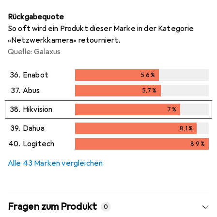
Rückgabequote
So oft wird ein Produkt dieser Marke in der Kategorie
«Netzwerkkamera» retourniert.
Quelle: Galaxus
36.
Enabot
5,6
%
5,6
%
37.
Abus
5,7
%
5,7
%
38.
Hikvision
7
%
7
%
39.
Dahua
8,1
%
8,1
%
40.
Logitech
8,9
%
8,9
%
Alle 43 Marken vergleichen
Fragen zum Produkt
0