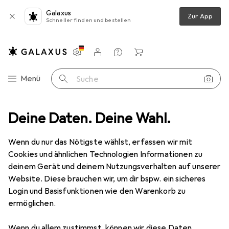
Galaxus
Zur App
Schneller finden und bestellen
Einstellungen
Kundenkonto
Vergleichslisten
Merklisten
Warenkorb
Navigation nach Kategorien
Menü
Suche
Deine Daten. Deine Wahl.
Netzwerkkamera
Hikvision DS-2CD2086G2-IU(2.8MM)(C)(BLAC
Wenn du nur das Nötigste wählst, erfassen wir mit
Cookies und ähnlichen Technologien Informationen zu
1 Bild
deinem Gerät und deinem Nutzungsverhalten auf unserer
Hikvision
DS-2CD2086G2-IU(2.8MM)
Website. Diese brauchen wir, um dir bspw. ein sicheres
(C)(BLAC
Login und Basisfunktionen wie den Warenkorb zu
ermöglichen.
3840 x 2160 Pixels
Wenn du allem zustimmst, können wir diese Daten