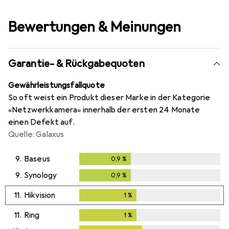
Bewertungen & Meinungen
Garantie- & Rückgabequoten
Gewährleistungsfallquote
So oft weist ein Produkt dieser Marke in der Kategorie
«Netzwerkkamera» innerhalb der ersten 24 Monate
einen Defekt auf.
Quelle: Galaxus
9.
Baseus
0,9
%
0,9
%
9.
Synology
0,9
%
0,9
%
11.
Hikvision
1
%
1
%
11.
Ring
1
%
1
%