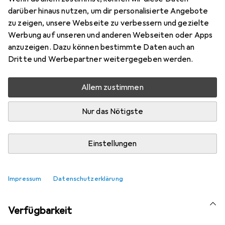
Marke
Bewertungen
darüber hinaus nutzen, um dir personalisierte Angebote
Mehr von Hikvision
zu zeigen, unsere Webseite zu verbessern und gezielte
Werbung auf unseren und anderen Webseiten oder Apps
anzuzeigen. Dazu können bestimmte Daten auch an
Aktuell nicht lieferbar
Dritte und Werbepartner weitergegeben werden.
Benachrichtigen, wenn lieferbar
Allem zustimmen
Vergleichen
Merken
Nur das Nötigste
i
Kostenloser Versand ab 30,–
Einstellungen
Impressum
Datenschutzerklärung
Ähnliche Produkte mit besserer
Verfügbarkeit