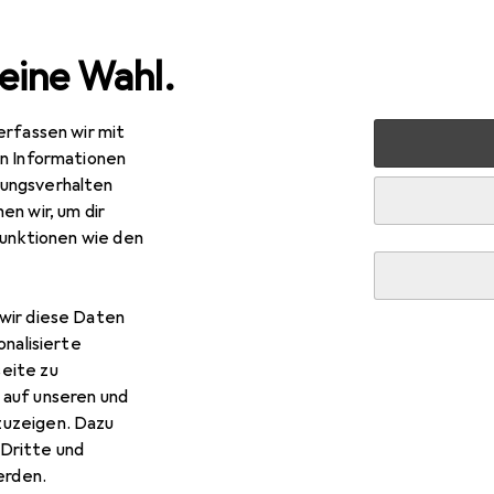
eine Wahl.
erfassen wir mit
 Multimedia
Peripherie
Hubs + Switches
Dockingstat
en Informationen
ungsverhalten
en wir, um dir
funktionen wie den
wir diese Daten
onalisierte
eite zu
 auf unseren und
zuzeigen. Dazu
Dritte und
rden.