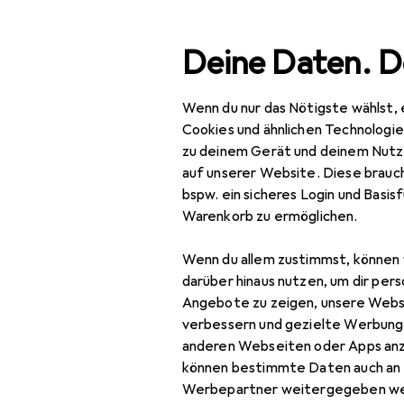
Suche
Deine Daten. D
Wenn du nur das Nötigste wählst, 
Navigation nach Kategorien
Gesamtsortiment
IT +
Gesamtsortiment
Cookies und ähnlichen Technologi
zu deinem Gerät und deinem Nutz
IT + Multimedia
auf unserer Website. Diese brauch
bspw. ein sicheres Login und Basis
Peripherie
Warenkorb zu ermöglichen.
Hubs + Switches
Wenn du allem zustimmst, können 
Data Converter
darüber hinaus nutzen, um dir pers
Angebote zu zeigen, unsere Webs
Dockingstation +
verbessern und gezielte Werbung
USB Hub
anderen Webseiten oder Apps an
können bestimmte Daten auch an 
KVM Switch
Werbepartner weitergegeben we