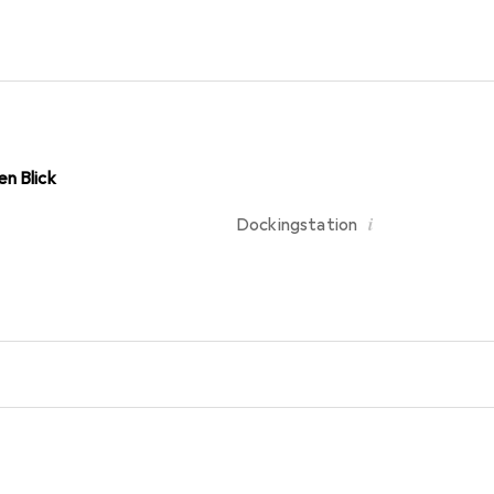
n Blick
i
Dockingstation