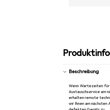
Produktinf
Beschreibung
Wenn Wartezeiten für d
Austauschservice am nä
erhalten remote techni
wir Ihnen am nächsten 
defekten Geräts zu.