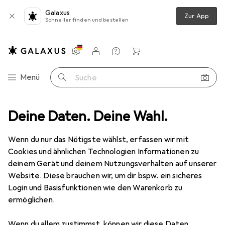
Galaxus
Zur App
Schneller finden und bestellen
Einstellungen
Kundenkonto
Vergleichslisten
Merklisten
Warenkorb
Navigation nach Kategorien
Menü
Suche
ten
Deine Daten. Deine Wahl.
Speicher
Festplatte
HPE 900GB 6G SAS 10K U/min SFF
Wenn du nur das Nötigste wählst, erfassen wir mit
Cookies und ähnlichen Technologien Informationen zu
1 Bild
deinem Gerät und deinem Nutzungsverhalten auf unserer
EUR
719,–
Website. Diese brauchen wir, um dir bspw. ein sicheres
EUR
798,89
/
1TB
HPE
900GB 6G SAS 10K U/min SFF
Login und Basisfunktionen wie den Warenkorb zu
ermöglichen.
0.90 TB, 2.5"
Wenn du allem zustimmst, können wir diese Daten
Preis in EUR inkl. MwSt.