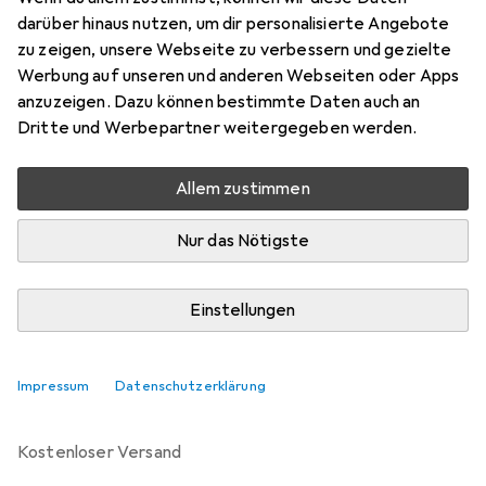
darüber hinaus nutzen, um dir personalisierte Angebote
zu zeigen, unsere Webseite zu verbessern und gezielte
Marke
Bewertungen
Werbung auf unseren und anderen Webseiten oder Apps
Mehr von HPE
anzuzeigen. Dazu können bestimmte Daten auch an
Dritte und Werbepartner weitergegeben werden.
Zwischen Di, 25.8. und Do, 27.8. geliefert
Mehr als 10 Stück bestellt
Allem zustimmen
Benachrichtigen, wenn schneller verfügbar
Nur das Nötigste
Lieferort angeben für genaue Lieferzeit
Einstellungen
In den Warenkorb
Impressum
Datenschutzerklärung
Vergleichen
Merken
kostenloser Versand