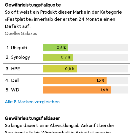
Gewährleistungsfallquote
So oft weist ein Produkt dieser Marke in der Kategorie
«Festplatte» innerhalb der ersten 24 Monate einen
Defekt auf.
Quelle: Galaxus
1.
Ubiquiti
0,6
%
0,6
%
2.
Synology
0,7
%
0,7
%
3.
HPE
0,8
%
0,8
%
4.
Dell
1,5
%
1,5
%
5.
WD
1,6
%
1,6
%
Alle 8 Marken vergleichen
Gewährleistungsfalldauer
So lange dauert eine Abwicklung ab Ankunft bei der
Servicestelle bis Wiedererhalt in Arbeitstagen im