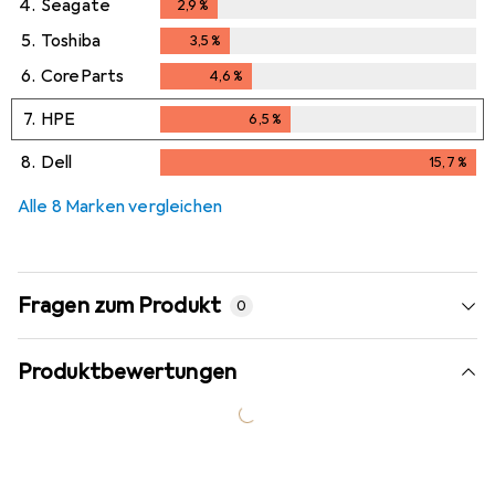
4.
Seagate
2,9
%
2,9
%
5.
Toshiba
3,5
%
3,5
%
6.
CoreParts
4,6
%
4,6
%
7.
HPE
6,5
%
6,5
%
8.
Dell
15,7
%
15,7
%
Alle 8 Marken vergleichen
Fragen zum Produkt
0
Produktbewertungen