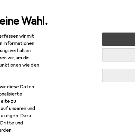
eine Wahl.
erfassen wir mit
 Multimedia
Netzwerk
Server + Zubehör
Server Zub
en Informationen
ungsverhalten
en wir, um dir
funktionen wie den
wir diese Daten
onalisierte
eite zu
 auf unseren und
zuzeigen. Dazu
Dritte und
rden.