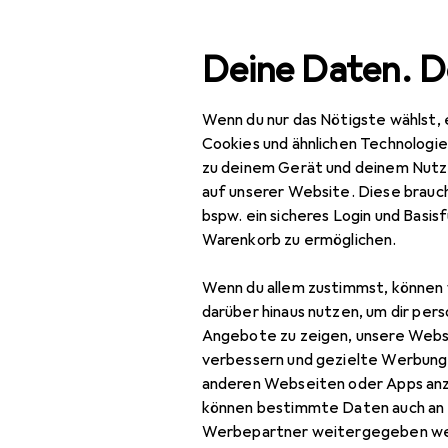
Suche
Deine Daten. D
Wenn du nur das Nötigste wählst, 
Navigation nach Kategorien
Gesamtsortiment
IT +
Gesamtsortiment
Cookies und ähnlichen Technologi
zu deinem Gerät und deinem Nutz
IT + Multimedia
auf unserer Website. Diese brauch
bspw. ein sicheres Login und Basis
Netzwerk
Warenkorb zu ermöglichen.
Server + Zubehör
Wenn du allem zustimmst, können 
Cartridge
darüber hinaus nutzen, um dir pers
Angebote zu zeigen, unsere Webs
Druckerserver
verbessern und gezielte Werbung
anderen Webseiten oder Apps an
Firewall
können bestimmte Daten auch an 
Server
Werbepartner weitergegeben we