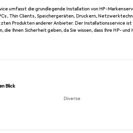
rvice umfasst die grundlegende Installation von HP-Markenser
s, Thin Clients, Speichergeräten, Druckern, Netzwerktechn
ten Produkten anderer Anbieter. Der Installationsservice ist 
n, die Ihnen Sicherheit geben, da Sie wissen, dass Ihre HP- u
gemäss der Produktdokumentation des Herstellers installiert
n Blick
Diverse