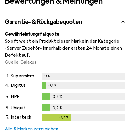
Bewertungen & Meinungen
Garantie- & Rückgabequoten
Gewährleistungsfallquote
So oft weist ein Produkt dieser Marke in der Kategorie
«Server Zubehör» innerhalb der ersten 24 Monate einen
Defekt auf.
Quelle: Galaxus
1.
Supermicro
0
%
4.
Digitus
0,1
%
0,1
%
5.
HPE
0,2
%
0,2
%
5.
Ubiquiti
0,2
%
0,2
%
7.
Intertech
0,7
%
0,7
%
Alle 8 Marken vergleichen