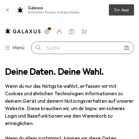
Galaxus
Zur App
Schneller finden und bestellen
Einstellungen
Kundenkonto
Vergleichslisten
Merklisten
Warenkorb
Navigation nach Kategorien
Menü
Suche
behör
Deine Daten. Deine Wahl.
Server Zubehör
HPE Rackmontagesatz - für P/N: Q8L41A
Wenn du nur das Nötigste wählst, erfassen wir mit
Cookies und ähnlichen Technologien Informationen zu
2 Bilder
deinem Gerät und deinem Nutzungsverhalten auf unserer
Website. Diese brauchen wir, um dir bspw. ein sicheres
EUR
2752,99
Login und Basisfunktionen wie den Warenkorb zu
HPE
Rackmontagesatz - für P/N:
ermöglichen.
Q8L41A
Wenn du allem zustimmst, können wir diese Daten