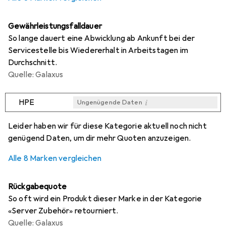
Gewährleistungsfalldauer
So lange dauert eine Abwicklung ab Ankunft bei der
Servicestelle bis Wiedererhalt in Arbeitstagen im
Durchschnitt.
Quelle: Galaxus
i
HPE
Ungenügende Daten
i
i
i
i
Ungenügende Daten
Ungenügende Daten
Ungenügende Daten
Ungenügende Daten
Leider haben wir für diese Kategorie aktuell noch nicht
genügend Daten, um dir mehr Quoten anzuzeigen.
Alle 8 Marken vergleichen
Rückgabequote
So oft wird ein Produkt dieser Marke in der Kategorie
«Server Zubehör» retourniert.
Quelle: Galaxus