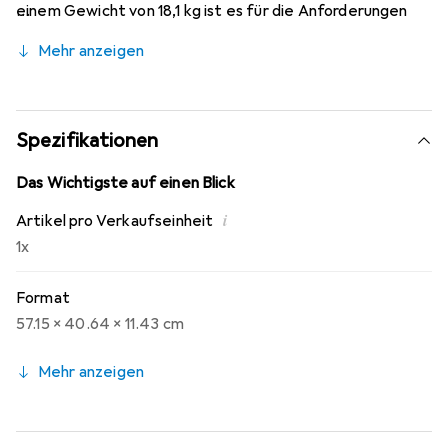
einem Gewicht von 18,1 kg ist es für die Anforderungen
moderner Rechenzentren konzipiert. Die präzise
Mehr anzeigen
Konstruktion gewährleistet eine einfache Installation und
eine optimale Raumnutzung. Die Abmessungen des Sets
sind so gewählt, dass es in gängige Rack-Systeme passt
und eine hohe Stabilität bietet. Der Rackmontagesatz ist
Spezifikationen
ideal für Unternehmen, die Wert auf eine effiziente und
sichere Serverinstallation legen.
Das Wichtigste auf einen Blick
i
Artikel pro Verkaufseinheit
1x
Format
57.15 x 40.64 x 11.43 cm
Mehr anzeigen