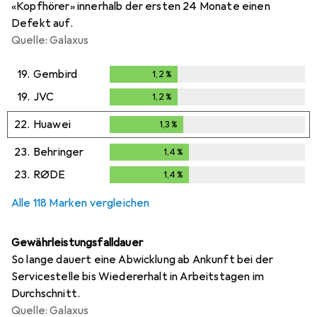
«Kopfhörer» innerhalb der ersten 24 Monate einen
Defekt auf.
Quelle: Galaxus
19.
Gembird
1,2
%
1,2
%
19.
JVC
1,2
%
1,2
%
22.
Huawei
1,3
%
1,3
%
23.
Behringer
1,4
%
1,4
%
23.
RØDE
1,4
%
1,4
%
Alle 118 Marken vergleichen
Gewährleistungsfalldauer
So lange dauert eine Abwicklung ab Ankunft bei der
Servicestelle bis Wiedererhalt in Arbeitstagen im
Durchschnitt.
Quelle: Galaxus