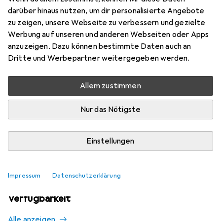
Mehr von Huawei
5
darüber hinaus nutzen, um dir personalisierte Angebote
zu zeigen, unsere Webseite zu verbessern und gezielte
Werbung auf unseren und anderen Webseiten oder Apps
Aktuell nicht lieferbar
anzuzeigen. Dazu können bestimmte Daten auch an
Dritte und Werbepartner weitergegeben werden.
Benachrichtigen, wenn lieferbar
Allem zustimmen
Vergleichen
Merken
Nur das Nötigste
i
Kostenloser Versand ab 30,–
Einstellungen
Impressum
Datenschutzerklärung
Ähnliche Produkte mit besserer
Verfügbarkeit
Alle anzeigen