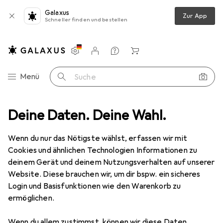
Galaxus
Zur App
Schneller finden und bestellen
Einstellungen
Kundenkonto
Vergleichslisten
Merklisten
Warenkorb
Navigation nach Kategorien
Menü
Suche
Deine Daten. Deine Wahl.
Kopfhörer + Headset
Kopfhörer
Huawei FreeLace CM70-C
Wenn du nur das Nötigste wählst, erfassen wir mit
Cookies und ähnlichen Technologien Informationen zu
6 Bilder
deinem Gerät und deinem Nutzungsverhalten auf unserer
Huawei
FreeLace CM70-C
Website. Diese brauchen wir, um dir bspw. ein sicheres
Login und Basisfunktionen wie den Warenkorb zu
ANC, 18 h, Kabellos
ermöglichen.
Marke
Bewertungen
Wenn du allem zustimmst, können wir diese Daten