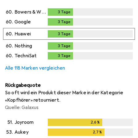
60.
Bowers & Wilkins
3
Tage
3
Tage
60.
Google
3
Tage
3
Tage
60.
Huawei
3
Tage
3
Tage
60.
Nothing
3
Tage
3
Tage
60.
TechniSat
3
Tage
3
Tage
Alle 118 Marken vergleichen
Rückgabequote
So oft wird ein Produkt dieser Marke in der Kategorie
«Kopfhörer» retourniert.
Quelle: Galaxus
51.
Joyroom
2,6
%
2,6
%
53.
Aukey
2,7
%
2,7
%