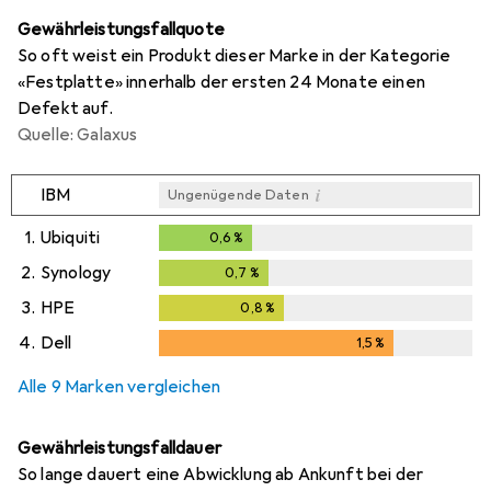
Gewährleistungsfallquote
So oft weist ein Produkt dieser Marke in der Kategorie
«Festplatte» innerhalb der ersten 24 Monate einen
Defekt auf.
Quelle: Galaxus
i
IBM
Ungenügende Daten
1.
Ubiquiti
0,6
%
0,6
%
2.
Synology
0,7
%
0,7
%
3.
HPE
0,8
%
0,8
%
4.
Dell
1,5
%
1,5
%
Alle 9 Marken vergleichen
Gewährleistungsfalldauer
So lange dauert eine Abwicklung ab Ankunft bei der