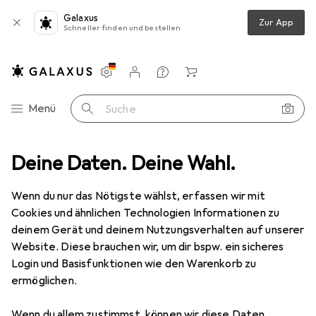
Galaxus
Zur App
Schneller finden und bestellen
Einstellungen
Kundenkonto
Vergleichslisten
Merklisten
Warenkorb
Navigation nach Kategorien
Menü
Suche
en
Deine Daten. Deine Wahl.
Speicher
Festplatte
IBM Harddrive 900GB SAS 2.5" 10K
Wenn du nur das Nötigste wählst, erfassen wir mit
Cookies und ähnlichen Technologien Informationen zu
3 Bilder
deinem Gerät und deinem Nutzungsverhalten auf unserer
Website. Diese brauchen wir, um dir bspw. ein sicheres
EUR
338,87
EUR
376,52
/
1TB
Login und Basisfunktionen wie den Warenkorb zu
IBM
Harddrive 900GB SAS 2.5" 10K
ermöglichen.
0.90 TB, 2.5"
Wenn du allem zustimmst, können wir diese Daten