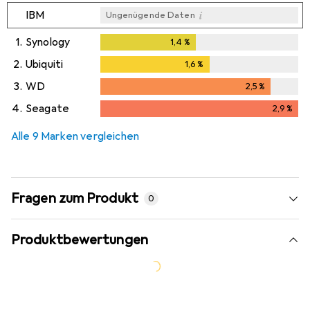
i
IBM
Ungenügende Daten
1.
Synology
1,4
%
1,4
%
2.
Ubiquiti
1,6
%
1,6
%
3.
WD
2,5
%
2,5
%
4.
Seagate
2,9
%
2,9
%
Alle 9 Marken vergleichen
Fragen zum Produkt
0
Produktbewertungen