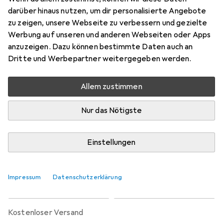
Preis in EUR inkl. MwSt.
darüber hinaus nutzen, um dir personalisierte Angebote
zu zeigen, unsere Webseite zu verbessern und gezielte
Marke
Bewertungen
Werbung auf unseren und anderen Webseiten oder Apps
Mehr von IBM
anzuzeigen. Dazu können bestimmte Daten auch an
Dritte und Werbepartner weitergegeben werden.
Zwischen Fr, 11.9. und Fr, 25.9. geliefert
Allem zustimmen
2 Stück bestellt
Benachrichtigen, wenn schneller verfügbar
Nur das Nötigste
Lieferort angeben für genaue Lieferzeit
Einstellungen
In den Warenkorb
Impressum
Datenschutzerklärung
Vergleichen
Merken
kostenloser Versand