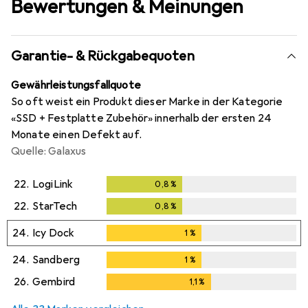
Bewertungen & Meinungen
Garantie- & Rückgabequoten
Gewährleistungsfallquote
So oft weist ein Produkt dieser Marke in der Kategorie
«SSD + Festplatte Zubehör» innerhalb der ersten 24
Monate einen Defekt auf.
Quelle: Galaxus
22.
LogiLink
0,8
%
0,8
%
22.
StarTech
0,8
%
0,8
%
24.
Icy Dock
1
%
1
%
24.
Sandberg
1
%
1
%
26.
Gembird
1,1
%
1,1
%