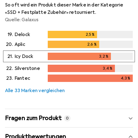
So oft wird ein Produkt dieser Marke in der Kategorie
«SSD + Festplatte Zubehör» retourniert.
Quelle: Galaxus
19.
Delock
2,5
%
2,5
%
20.
Aplic
2,6
%
2,6
%
21.
Icy Dock
3,2
%
3,2
%
22.
Silverstone
3,4
%
3,4
%
23.
Fantec
4,3
%
4,3
%
Alle 33 Marken vergleichen
Fragen zum Produkt
0
Produktbewertungen