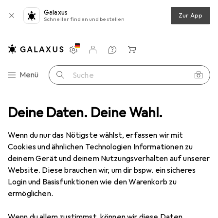
Galaxus
Zur App
Schneller finden und bestellen
Einstellungen
Kundenkonto
Vergleichslisten
Merklisten
Warenkorb
Navigation nach Kategorien
Menü
Suche
 HDD Konverter macht aus einer 2,5Z 6,35cm eine 3,5Z 8,89cm Fest...
Deine Daten. Deine Wahl.
Wenn du nur das Nötigste wählst, erfassen wir mit
Cookies und ähnlichen Technologien Informationen zu
8 Bilder
deinem Gerät und deinem Nutzungsverhalten auf unserer
Website. Diese brauchen wir, um dir bspw. ein sicheres
EUR
27,71
Login und Basisfunktionen wie den Warenkorb zu
Icy Dock
6,35cm 2,5Zoll HDD-
ermöglichen.
Konverter SATA HDD Konverter
macht aus einer 2,5Z 6,35cm eine 3,5Z
Wenn du allem zustimmst, können wir diese Daten