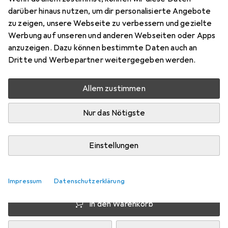
8,89cm Fest...
darüber hinaus nutzen, um dir personalisierte Angebote
zu zeigen, unsere Webseite zu verbessern und gezielte
Preis in EUR inkl. MwSt.
Werbung auf unseren und anderen Webseiten oder Apps
anzuzeigen. Dazu können bestimmte Daten auch an
Dritte und Werbepartner weitergegeben werden.
Schneller lieferbar
Angebot für
EUR
43,11
Allem zustimmen
Marke
Bewertungen
Mehr von Icy Dock
3
Nur das Nötigste
Einstellungen
Zwischen Di, 11.8. und Do, 13.8. geliefert
Mehr als 10 Stück an Lager beim Lieferanten
Lieferort angeben für genaue Lieferzeit
Impressum
Datenschutzerklärung
In den Warenkorb