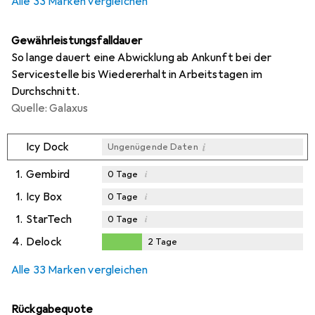
Alle 33 Marken vergleichen
Gewährleistungsfalldauer
So lange dauert eine Abwicklung ab Ankunft bei der
Servicestelle bis Wiedererhalt in Arbeitstagen im
Durchschnitt.
Quelle: Galaxus
i
Icy Dock
Ungenügende Daten
1.
Gembird
i
0
Tage
1.
Icy Box
i
0
Tage
1.
StarTech
i
0
Tage
4.
Delock
2
Tage
2
Tage
Alle 33 Marken vergleichen
Rückgabequote