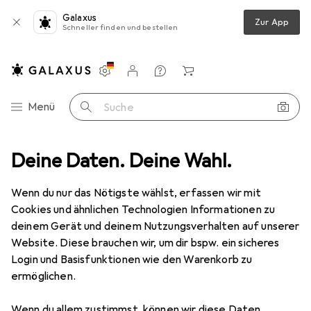
Galaxus
Zur App
Schneller finden und bestellen
Einstellungen
Kundenkonto
Vergleichslisten
Merklisten
Warenkorb
Navigation nach Kategorien
Menü
Suche
Bridges + Router
Deine Daten. Deine Wahl.
Router
Innovaphone IP811 VOIP-GATEWAY
Wenn du nur das Nötigste wählst, erfassen wir mit
Cookies und ähnlichen Technologien Informationen zu
2 Bilder
deinem Gerät und deinem Nutzungsverhalten auf unserer
Website. Diese brauchen wir, um dir bspw. ein sicheres
EUR
1786,10
Login und Basisfunktionen wie den Warenkorb zu
Innovaphone
IP811 VOIP-GATEWAY
ermöglichen.
Preis in EUR inkl. MwSt.
Wenn du allem zustimmst, können wir diese Daten