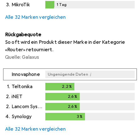
1
Tag
3.
MikroTik
1
Tag
1
Tag
Alle 32 Marken vergleichen
Rückgabequote
So oft wird ein Produkt dieser Marke in der Kategorie
«Router» retourniert.
Quelle: Galaxus
i
Innovaphone
Ungenügende Daten
1.
Teltonika
2,2
%
2,2
%
2.
iNET
2,6
%
2,6
%
2.
Lancom Systems
2,6
%
2,6
%
4.
Synology
3
%
3
%
Alle 32 Marken vergleichen