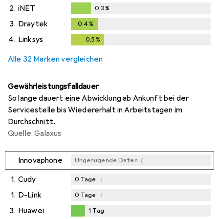
0,1
%
2.
iNET
0,3
%
0,3
%
3.
Draytek
0,4
%
0,4
%
4.
Linksys
0,5
%
0,5
%
Alle 32 Marken vergleichen
Gewährleistungsfalldauer
So lange dauert eine Abwicklung ab Ankunft bei der
Servicestelle bis Wiedererhalt in Arbeitstagen im
Durchschnitt.
Quelle: Galaxus
i
Innovaphone
Ungenügende Daten
1.
Cudy
i
0
Tage
1.
D-Link
i
0
Tage
3.
Huawei
1
Tag