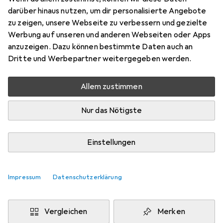
darüber hinaus nutzen, um dir personalisierte Angebote
Schneller lieferbar
zu zeigen, unsere Webseite zu verbessern und gezielte
Angebot für
EUR
2009,93
Werbung auf unseren und anderen Webseiten oder Apps
anzuzeigen. Dazu können bestimmte Daten auch an
Marke
Bewertungen
Dritte und Werbepartner weitergegeben werden.
Mehr von Innovaphone
Allem zustimmen
Zwischen Di, 25.8. und Mo, 14.9. geliefert
Nur das Nötigste
Mehr als 10 Stück bestellt
Benachrichtigen, wenn schneller verfügbar
Einstellungen
Lieferort angeben für genaue Lieferzeit
Impressum
Datenschutzerklärung
In den Warenkorb
Vergleichen
Merken