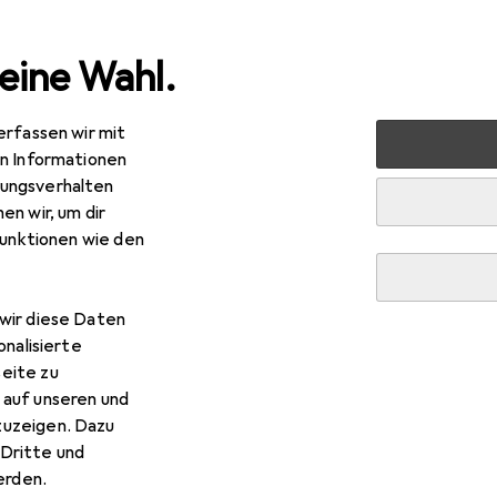
eine Wahl.
erfassen wir mit
 Multimedia
PC Komponenten
Speicher
SSD
Inte
en Informationen
ungsverhalten
en wir, um dir
funktionen wie den
wir diese Daten
onalisierte
eite zu
 auf unseren und
zuzeigen. Dazu
Dritte und
rden.