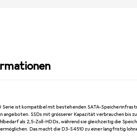
ormationen
 Serie ist kompatibel mit bestehenden SATA-Speicherinfrastru
en angeboten. SSDs mit grösserer Kapazität verbrauchen bis z
ühlbedarf als 2,5-Zoll-HDDs, während sie gleichzeitig die Spei
 ermöglichen. Das macht die D3-S4510 zu einer langfristig loh
chenzentrum.