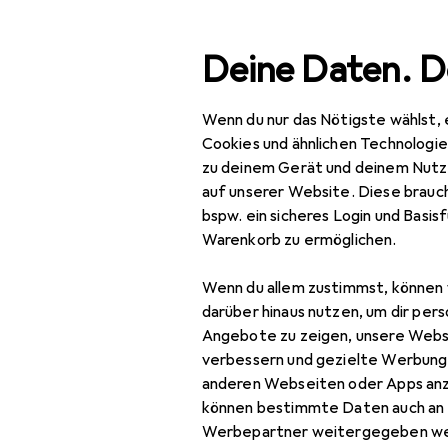
Suche
Deine Daten. D
Wenn du nur das Nötigste wählst, 
Navigation nach Kategorien
Gesamtsortiment
IT +
Gesamtsortiment
Cookies und ähnlichen Technologi
zu deinem Gerät und deinem Nutz
IT + Multimedia
auf unserer Website. Diese brauch
bspw. ein sicheres Login und Basis
Peripherie
Warenkorb zu ermöglichen.
Mäuse + Tastaturen
Wenn du allem zustimmst, können 
Keycaps
darüber hinaus nutzen, um dir pers
Angebote zu zeigen, unsere Webs
Maus
verbessern und gezielte Werbung
anderen Webseiten oder Apps an
Maus + Tastatur
können bestimmte Daten auch an 
Zubehör
Werbepartner weitergegeben we