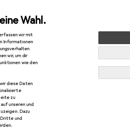
eine Wahl.
erfassen wir mit
 Multimedia
Peripherie
Mäuse + Tastaturen
Maus
en Informationen
ungsverhalten
en wir, um dir
funktionen wie den
wir diese Daten
onalisierte
eite zu
 auf unseren und
zuzeigen. Dazu
Dritte und
rden.