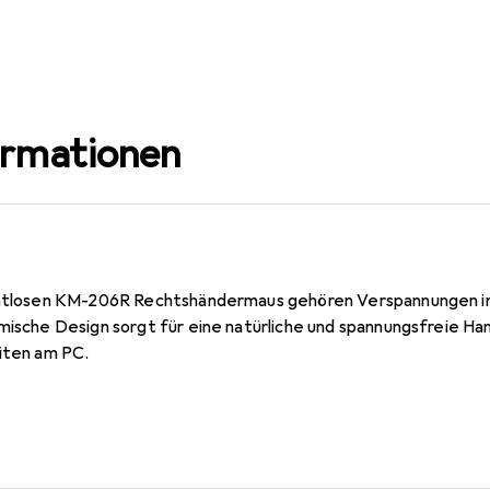
ormationen
rahtlosen KM-206R Rechtshändermaus gehören Verspannungen i
omische Design sorgt für eine natürliche und spannungsfreie Ha
eiten am PC.