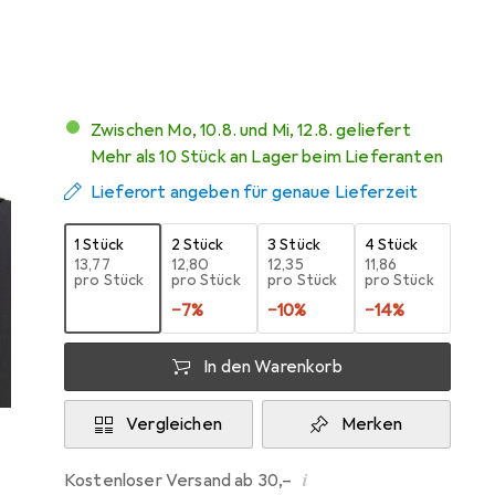
Mehr von Intertech
116
Zwischen Mo, 10.8. und Mi, 12.8. geliefert
Mehr als 10 Stück an Lager beim Lieferanten
Lieferort angeben für genaue Lieferzeit
1 Stück
2 Stück
3 Stück
4 Stück
EUR
13,77
EUR
12,80
EUR
12,35
EUR
11,86
pro Stück
pro Stück
pro Stück
pro Stück
−
7
%
−
10
%
−
14
%
In den Warenkorb
Vergleichen
Merken
i
Kostenloser Versand ab 30,–