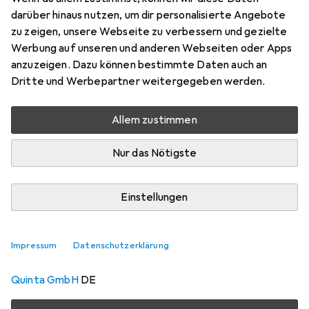
Grad fue...
darüber hinaus nutzen, um dir personalisierte Angebote
zu zeigen, unsere Webseite zu verbessern und gezielte
Tisch, 32", 7.80 kg
Werbung auf unseren und anderen Webseiten oder Apps
Preis in EUR inkl. MwSt.
anzuzeigen. Dazu können bestimmte Daten auch an
Dritte und Werbepartner weitergegeben werden.
Marke
Bewertungen
Mehr von Jenimage
Allem zustimmen
Nur das Nötigste
Zwischen Fr, 14.8. und Do, 20.8. geliefert
Mehr als 10 Stück an Lager beim Drittanbieter
Einstellungen
Benachrichtigen, wenn schneller verfügbar
Lieferort angeben für genaue Lieferzeit
Impressum
Datenschutzerklärung
i
Angebot von
Quinta GmbH
DE