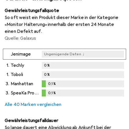
Gewährleistungsfallquote
So oft weist ein Produkt dieser Marke in der Kategorie
«Monitor Halterung» innerhalb der ersten 24 Monate
einen Defekt auf.
Quelle: Galaxus
i
Jenimage
Ungenügende Daten
1.
Techly
0
%
1.
Toboli
0
%
3.
Manhattan
0,1
%
0,1
%
3.
SpeaKa Professional
0,1
%
0,1
%
Alle 40 Marken vergleichen
Gewährleistungsfalldauer
So lange dauert eine Abwicklung ab Ankunft bei der