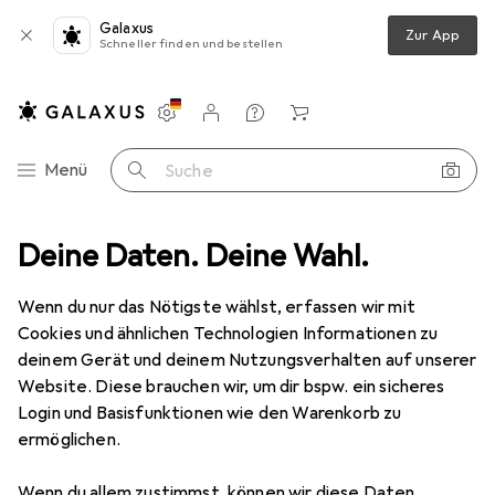
Galaxus
Zur App
Schneller finden und bestellen
Einstellungen
Kundenkonto
Vergleichslisten
Merklisten
Warenkorb
Navigation nach Kategorien
Menü
Suche
r Neigen -90 bis +85 Grad Drehen 180 Grad Schwenken 360 Grad fue...
Deine Daten. Deine Wahl.
Wenn du nur das Nötigste wählst, erfassen wir mit
Cookies und ähnlichen Technologien Informationen zu
1 Bild
deinem Gerät und deinem Nutzungsverhalten auf unserer
EUR
79,97
Website. Diese brauchen wir, um dir bspw. ein sicheres
Jenimage
FD120TK-Tischhalterung - 1
Login und Basisfunktionen wie den Warenkorb zu
ermöglichen.
Monitor Neigen -90 bis +85 Grad
Drehen 180 Grad Schwenken 360
Wenn du allem zustimmst, können wir diese Daten