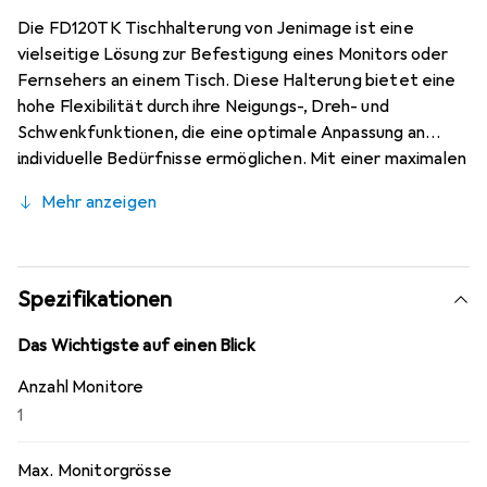
Die FD120TK Tischhalterung von Jenimage ist eine
vielseitige Lösung zur Befestigung eines Monitors oder
Fernsehers an einem Tisch. Diese Halterung bietet eine
hohe Flexibilität durch ihre Neigungs-, Dreh- und
Schwenkfunktionen, die eine optimale Anpassung an
individuelle Bedürfnisse ermöglichen. Mit einer maximalen
Tragfähigkeit von 7,8 kg ist sie für Monitore mit einer
Mehr anzeigen
Bildschirmgrösse von bis zu 27 Zoll geeignet. Die
Halterung unterstützt VESA-Standards von 75 x 75 mm
bis 100 x 100 mm, was eine breite Kompatibilität mit
verschiedenen Monitoren gewährleistet. Die
Spezifikationen
Höhenverstellbarkeit ermöglicht eine ergonomische
Anpassung, um den Komfort während der Nutzung zu
Das Wichtigste auf einen Blick
erhöhen. Die FD120TK ist in einer eleganten
Anzahl Monitore
Farbgestaltung erhältlich, die sich nahtlos in verschiedene
1
Arbeitsumgebungen einfügt.
Max. Monitorgrösse