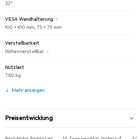
32"
i
VESA Wandhalterung
100 x 100 mm
,
75 x 75 mm
Verstellbarkeit
i
Höhenverstellbar
Nutzlast
7.80 kg
Mehr anzeigen
Preisentwicklung
Rechtliche Bedenken
14 Tage gesetzl. Widerruf
24 