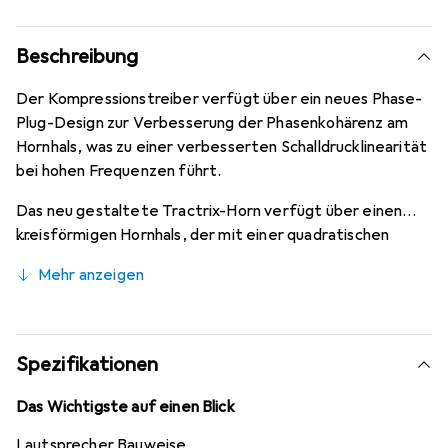
Beschreibung
Der Kompressionstreiber verfügt über ein neues Phase-
Plug-Design zur Verbesserung der Phasenkohärenz am
Hornhals, was zu einer verbesserten Schalldrucklinearität
bei hohen Frequenzen führt.
Das neu gestaltete Tractrix-Horn verfügt über einen
kreisförmigen Hornhals, der mit einer quadratischen
Hornöffnung kombiniert ist, um die Hochtonwiedergabe
Mehr anzeigen
und -erweiterung weiter zu verbessern und gleichzeitig
die Abbildung und Dynamik zu steigern. Die komprimierte,
geformte Gummikonstruktion sorgt für eine zusätzliche
Hochfrequenzdämpfung, um Rauheit zu reduzieren und
Spezifikationen
Details zu verbessern. So entsteht ein möglichst
sauberer, natürlicher Klang.
Das Wichtigste auf einen Blick
Lautsprecher Bauweise