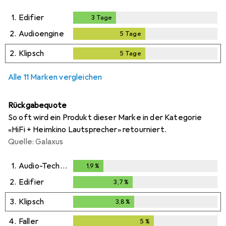
1.
Edifier
3
Tage
3
Tage
2.
Audioengine
5
Tage
5
Tage
2.
Klipsch
5
Tage
5
Tage
Alle 11 Marken vergleichen
Rückgabequote
So oft wird ein Produkt dieser Marke in der Kategorie
«HiFi + Heimkino Lautsprecher» retourniert.
Quelle: Galaxus
1.
Audio-Technica
1,9
%
1,9
%
2.
Edifier
3,7
%
3,7
%
3.
Klipsch
3,8
%
3,8
%
4.
Faller
5
%
5
%