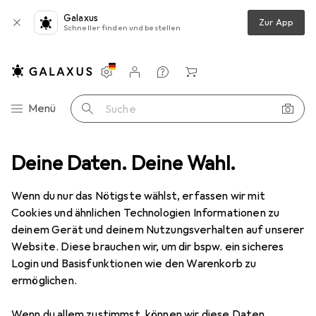
Galaxus
Zur App
Schneller finden und bestellen
Einstellungen
Kundenkonto
Vergleichslisten
Merklisten
Warenkorb
Navigation nach Kategorien
Menü
Suche
Heimkino Sound
Deine Daten. Deine Wahl.
HiFi + Heimkino Lautsprecher
Klipsch RF-7 III
Wenn du nur das Nötigste wählst, erfassen wir mit
Cookies und ähnlichen Technologien Informationen zu
6 Bilder
deinem Gerät und deinem Nutzungsverhalten auf unserer
Website. Diese brauchen wir, um dir bspw. ein sicheres
EUR
2499,–
Login und Basisfunktionen wie den Warenkorb zu
Klipsch
RF-7 III
ermöglichen.
1 Stk.
Wenn du allem zustimmst, können wir diese Daten