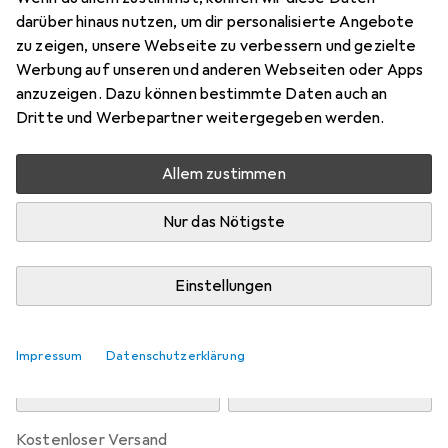
Preis in EUR inkl. MwSt.
darüber hinaus nutzen, um dir personalisierte Angebote
zu zeigen, unsere Webseite zu verbessern und gezielte
Marke
Bewertungen
Werbung auf unseren und anderen Webseiten oder Apps
Mehr von Klipsch
1
anzuzeigen. Dazu können bestimmte Daten auch an
Dritte und Werbepartner weitergegeben werden.
Zwischen Mi, 12.8. und Fr, 14.8. geliefert
Allem zustimmen
Nur 4 Stück an Lager beim Drittanbieter
Lieferort angeben für genaue Lieferzeit
Nur das Nötigste
i
Angebot von
Mediadeal GmbH
DE
Einstellungen
In den Warenkorb
Impressum
Datenschutzerklärung
Vergleichen
Merken
kostenloser Versand