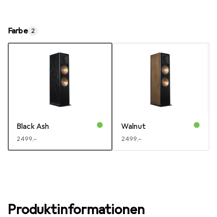
Farbe
2
Black Ash
Walnut
EUR
2499,–
EUR
2499,–
Produktinformationen