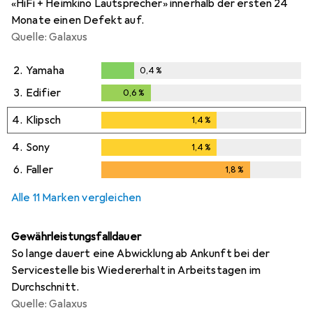
«HiFi + Heimkino Lautsprecher» innerhalb der ersten 24
Monate einen Defekt auf.
Quelle: Galaxus
2.
Yamaha
0,4
%
0,4
%
3.
Edifier
0,6
%
0,6
%
4.
Klipsch
1,4
%
1,4
%
4.
Sony
1,4
%
1,4
%
6.
Faller
1,8
%
1,8
%
Alle 11 Marken vergleichen
Gewährleistungsfalldauer
So lange dauert eine Abwicklung ab Ankunft bei der
Servicestelle bis Wiedererhalt in Arbeitstagen im
Durchschnitt.
Quelle: Galaxus