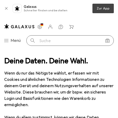
Galaxus
Zur App
Schneller finden und bestellen
Einstellungen
Kundenkonto
Vergleichslisten
Merklisten
Warenkorb
Navigation nach Kategorien
Menü
Suche
ubehör
Deine Daten. Deine Wahl.
Kopfhörerständer
K&M Kopfhörerständer 16075 Beige
Wenn du nur das Nötigste wählst, erfassen wir mit
Cookies und ähnlichen Technologien Informationen zu
1 Bild
deinem Gerät und deinem Nutzungsverhalten auf unserer
EUR
27,60
Website. Diese brauchen wir, um dir bspw. ein sicheres
K&M
Kopfhörerständer 16075 Beige
Login und Basisfunktionen wie den Warenkorb zu
ermöglichen.
Preis in EUR inkl. MwSt.
Wenn du allem zustimmst, können wir diese Daten