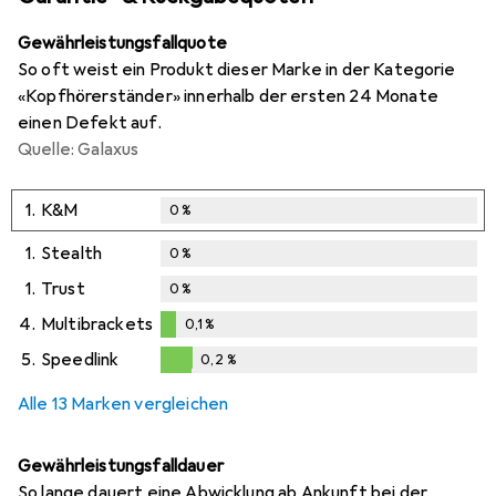
Gewährleistungsfallquote
So oft weist ein Produkt dieser Marke in der Kategorie
«Kopfhörerständer» innerhalb der ersten 24 Monate
einen Defekt auf.
Quelle: Galaxus
1.
K&M
0
%
1.
Stealth
0
%
1.
Trust
0
%
4.
Multibrackets
0,1
%
0,1
%
5.
Speedlink
0,2
%
0,2
%
Alle 13 Marken vergleichen
Gewährleistungsfalldauer
So lange dauert eine Abwicklung ab Ankunft bei der