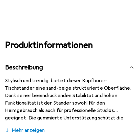
Produktinformationen
Beschreibung
Stylisch und trendig, bietet dieser Kopfhörer-
Tischständer eine sand-beige strukturierte Oberfläche.
Dank seiner beeindruckenden Stabilität und hohen
Funktionalität ist der Ständer sowohl für den
Heimgebrauch als auch für professionelle Studios
geeignet. Die gummierte Unterstützung schützt die
Kopfhörer vor Beschädigungen, während flache
Mehr anzeigen
Gummipads für einen rutschfesten Halt auf jedem Tisch