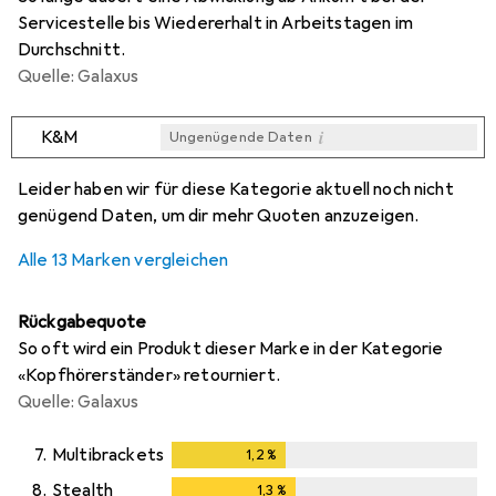
Servicestelle bis Wiedererhalt in Arbeitstagen im
Durchschnitt.
Quelle: Galaxus
i
K&M
Ungenügende Daten
i
i
i
i
Ungenügende Daten
Ungenügende Daten
Ungenügende Daten
Ungenügende Daten
Leider haben wir für diese Kategorie aktuell noch nicht
genügend Daten, um dir mehr Quoten anzuzeigen.
Alle 13 Marken vergleichen
Rückgabequote
So oft wird ein Produkt dieser Marke in der Kategorie
«Kopfhörerständer» retourniert.
Quelle: Galaxus
7.
Multibrackets
1,2
%
1,2
%
8.
Stealth
1,3
%
1,3
%