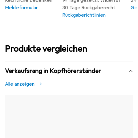
Rechtliche Bedenken
14 Tage gesetzl. Widerruf
24 
Meldeformular
30 Tage Rückgaberecht
Gew
Rückgaberichtlinien
Produkte vergleichen
Verkaufsrang in Kopfhörerständer
Alle anzeigen