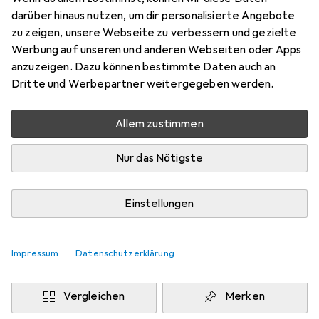
darüber hinaus nutzen, um dir personalisierte Angebote
Schneller lieferbar
zu zeigen, unsere Webseite zu verbessern und gezielte
Angebot für
EUR
51,–
Werbung auf unseren und anderen Webseiten oder Apps
anzuzeigen. Dazu können bestimmte Daten auch an
Bewertungen
Dritte und Werbepartner weitergegeben werden.
1
Allem zustimmen
Zwischen Do, 13.8. und Sa, 15.8. geliefert
Nur das Nötigste
Mehr als 10 Stück an Lager beim Lieferanten
Benachrichtigen, wenn schneller verfügbar
Einstellungen
Lieferort angeben für genaue Lieferzeit
Impressum
Datenschutzerklärung
In den Warenkorb
Vergleichen
Merken