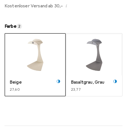
i
Kostenloser Versand ab 30,–
Farbe
2
Beige
Basaltgrau, Grau
EUR
27,60
EUR
23,77