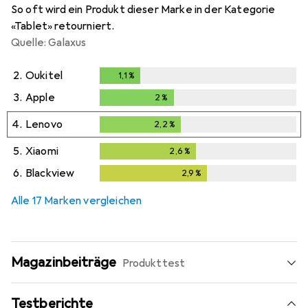
So oft wird ein Produkt dieser Marke in der Kategorie
«Tablet» retourniert.
Quelle: Galaxus
2.
Oukitel
1,1
%
1,1
%
3.
Apple
2
%
2
%
4.
Lenovo
2,2
%
2,2
%
5.
Xiaomi
2,6
%
2,6
%
6.
Blackview
2,9
%
2,9
%
Alle 17 Marken vergleichen
Magazinbeiträge
Produkttest
Testberichte