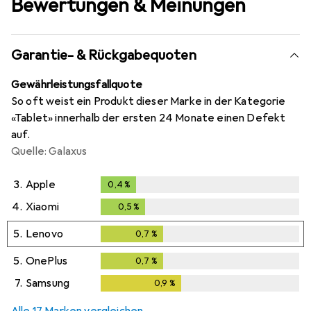
Bewertungen & Meinungen
Garantie- & Rückgabequoten
Gewährleistungsfallquote
So oft weist ein Produkt dieser Marke in der Kategorie
«Tablet» innerhalb der ersten 24 Monate einen Defekt
auf.
Quelle: Galaxus
3.
Apple
0,4
%
0,4
%
4.
Xiaomi
0,5
%
0,5
%
5.
Lenovo
0,7
%
0,7
%
5.
OnePlus
0,7
%
0,7
%
7.
Samsung
0,9
%
0,9
%
Alle 17 Marken vergleichen