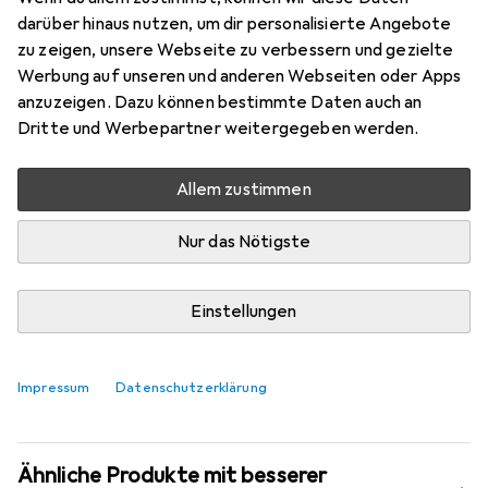
Mehr von Lenovo
77
darüber hinaus nutzen, um dir personalisierte Angebote
zu zeigen, unsere Webseite zu verbessern und gezielte
Testberichte
Werbung auf unseren und anderen Webseiten oder Apps
Gut bei 2 Tests
anzuzeigen. Dazu können bestimmte Daten auch an
Dritte und Werbepartner weitergegeben werden.
Aktuell nicht lieferbar
Allem zustimmen
Benachrichtigen, wenn lieferbar
Nur das Nötigste
Vergleichen
Merken
Einstellungen
i
Kostenloser Versand ab 30,–
Impressum
Datenschutzerklärung
Ähnliche Produkte mit besserer