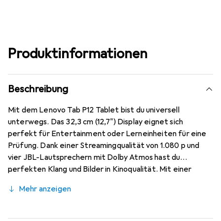
Produktinformationen
Beschreibung
Mit dem Lenovo Tab P12 Tablet bist du universell
unterwegs. Das 32,3 cm (12,7") Display eignet sich
perfekt für Entertainment oder Lerneinheiten für eine
Prüfung. Dank einer Streamingqualität von 1.080 p und
vier JBL-Lautsprechern mit Dolby Atmos hast du
perfekten Klang und Bilder in Kinoqualität. Mit einer
Akkukapazität von 10.200 mAh kannst du zwischen
Mehr anzeigen
Streaming, Gaming und Lesen wechseln, ohne dazwischen
eine Steckdose suchen zu müssen. Das bedeutet mehr
Unterhaltung und weniger Unterbrechungen. Eine 13-MP-