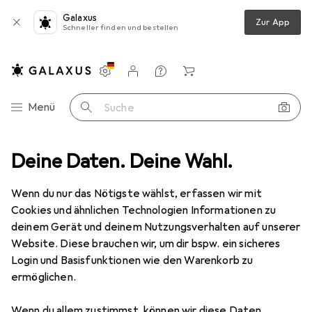
Galaxus
Zur App
Schneller finden und bestellen
Einstellungen
Kundenkonto
Vergleichslisten
Merklisten
Warenkorb
Navigation nach Kategorien
Menü
Suche
hones + Tablets
Deine Daten. Deine Wahl.
Tablet + eReader
Tablet
Lenovo Tab P12
Wenn du nur das Nötigste wählst, erfassen wir mit
Cookies und ähnlichen Technologien Informationen zu
15 Bilder
deinem Gerät und deinem Nutzungsverhalten auf unserer
Lenovo
Tab P12
Website. Diese brauchen wir, um dir bspw. ein sicheres
Login und Basisfunktionen wie den Warenkorb zu
nur WLAN, 12.70", 128 GB, Storm Grey
ermöglichen.
Marke
Bewertungen
Wenn du allem zustimmst, können wir diese Daten