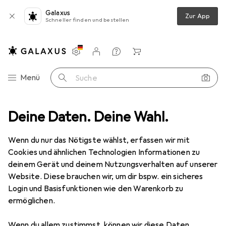
Galaxus
Zur App
Schneller finden und bestellen
Einstellungen
Kundenkonto
Vergleichslisten
Merklisten
Warenkorb
Navigation nach Kategorien
Menü
Suche
Deine Daten. Deine Wahl.
Dockingstation + USB Hub
Lenovo ThinkPad OneLink Adapter
Wenn du nur das Nötigste wählst, erfassen wir mit
Cookies und ähnlichen Technologien Informationen zu
2 Bilder
deinem Gerät und deinem Nutzungsverhalten auf unserer
Lenovo
ThinkPad OneLink Adapter
Website. Diese brauchen wir, um dir bspw. ein sicheres
Login und Basisfunktionen wie den Warenkorb zu
USB-C, 1 Port
ermöglichen.
Marke
Bewertungen
Wenn du allem zustimmst, können wir diese Daten