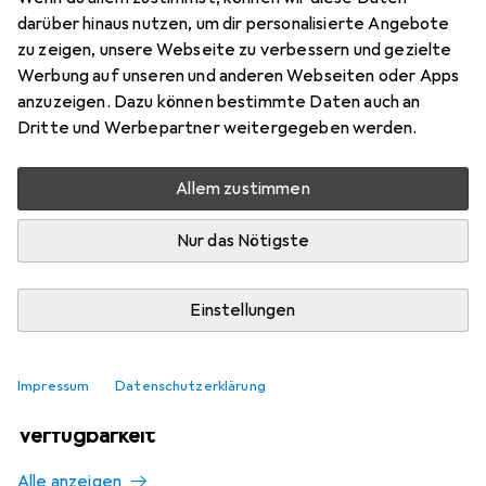
Mehr von Lenovo
darüber hinaus nutzen, um dir personalisierte Angebote
zu zeigen, unsere Webseite zu verbessern und gezielte
Werbung auf unseren und anderen Webseiten oder Apps
Aktuell nicht lieferbar
anzuzeigen. Dazu können bestimmte Daten auch an
Dritte und Werbepartner weitergegeben werden.
Benachrichtigen, wenn lieferbar
Allem zustimmen
Vergleichen
Merken
Nur das Nötigste
i
Kostenloser Versand ab 30,–
Einstellungen
Impressum
Datenschutzerklärung
Ähnliche Produkte mit besserer
Verfügbarkeit
Alle anzeigen