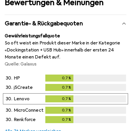
Bewertungen & Meinungen
Garantie- & Rückgabequoten
Gewährleistungsfallquote
So oft weist ein Produkt dieser Marke in der Kategorie
«Dockingstation + USB Hub» innerhalb der ersten 24
Monate einen Defekt auf.
Quelle: Galaxus
30.
HP
0,7
%
0,7
%
30.
j5Create
0,7
%
0,7
%
30.
Lenovo
0,7
%
0,7
%
30.
MicroConnect
0,7
%
0,7
%
30.
Renkforce
0,7
%
0,7
%