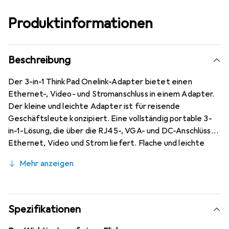
Produktinformationen
Beschreibung
Der 3-in-1 ThinkPad Onelink-Adapter bietet einen
Ethernet-, Video- und Stromanschluss in einem Adapter.
Der kleine und leichte Adapter ist für reisende
Geschäftsleute konzipiert. Eine vollständig portable 3-
in-1-Lösung, die über die RJ45-, VGA- und DC-Anschlüsse
Ethernet, Video und Strom liefert. Flache und leichte
Bauweise. Einfache Vorinstallation und Verwaltung Ihrer
Mehr anzeigen
Systeme. Kompatibel mit Ihrem ThinkPad Laptop. Einfach
einstecken. Überall und jederzeit verwendbar.
Spezifikationen