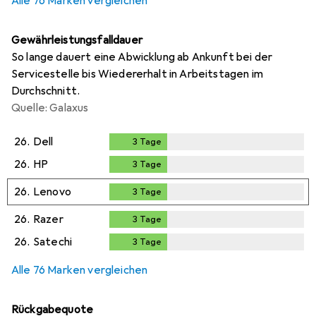
Alle 76 Marken vergleichen
Gewährleistungsfalldauer
So lange dauert eine Abwicklung ab Ankunft bei der
Servicestelle bis Wiedererhalt in Arbeitstagen im
Durchschnitt.
Quelle: Galaxus
26.
Dell
3
Tage
3
Tage
26.
HP
3
Tage
3
Tage
26.
Lenovo
3
Tage
3
Tage
26.
Razer
3
Tage
3
Tage
26.
Satechi
3
Tage
3
Tage
Alle 76 Marken vergleichen
Rückgabequote