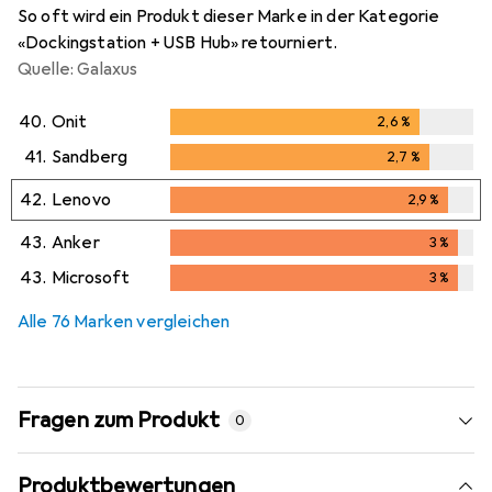
So oft wird ein Produkt dieser Marke in der Kategorie
«Dockingstation + USB Hub» retourniert.
Quelle: Galaxus
40.
Onit
2,6
%
2,6
%
41.
Sandberg
2,7
%
2,7
%
42.
Lenovo
2,9
%
2,9
%
43.
Anker
3
%
3
%
43.
Microsoft
3
%
3
%
Alle 76 Marken vergleichen
Fragen zum Produkt
0
Produktbewertungen