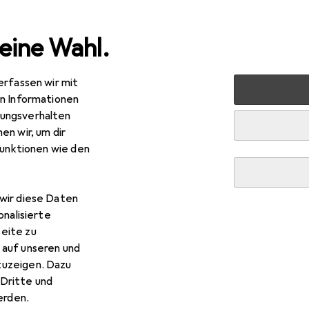
eine Wahl.
erfassen wir mit
 Multimedia
Peripherie
Mäuse + Tastaturen
Maus
en Informationen
ungsverhalten
en wir, um dir
funktionen wie den
wir diese Daten
onalisierte
eite zu
 auf unseren und
zuzeigen. Dazu
Dritte und
rden.