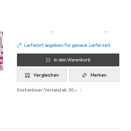
Zwischen Sa, 29.8. und Do, 10.9. geliefert
Nur 1 Stück an Lager beim Lieferanten
Benachrichtigen, wenn schneller verfügbar
Lieferort angeben für genaue Lieferzeit
In den Warenkorb
Vergleichen
Merken
i
Kostenloser Versand ab 30,–