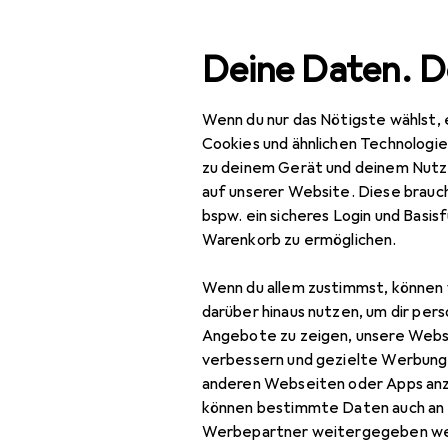
Suche
Deine Daten. D
Wenn du nur das Nötigste wählst, 
Navigation nach Kategorien
Gesamtsortiment
IT +
Gesamtsortiment
Cookies und ähnlichen Technologi
zu deinem Gerät und deinem Nutz
IT + Multimedia
auf unserer Website. Diese brauch
bspw. ein sicheres Login und Basis
Peripherie
Warenkorb zu ermöglichen.
Mäuse + Tastaturen
Wenn du allem zustimmst, können 
Keycaps
darüber hinaus nutzen, um dir pers
Angebote zu zeigen, unsere Webs
Maus
verbessern und gezielte Werbung
anderen Webseiten oder Apps an
Maus + Tastatur
können bestimmte Daten auch an 
Zubehör
Werbepartner weitergegeben we