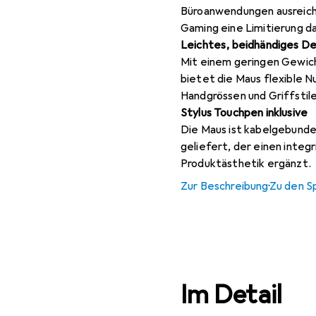
Büroanwendungen ausreiche
Gaming eine Limitierung da
Leichtes, beidhändiges De
Mit einem geringen Gewich
bietet die Maus flexible 
Handgrössen und Griffstile
Stylus Touchpen inklusive
Die Maus ist kabelgebunde
geliefert, der einen integ
Produktästhetik ergänzt.
Zur Beschreibung
·
Zu den S
Im Detail