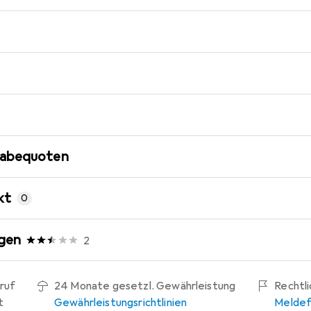
gabequoten
kt
0
gen
2
ruf
24 Monate gesetzl. Gewährleistung
Rechtl
t
Gewährleistungsrichtlinien
Meldef