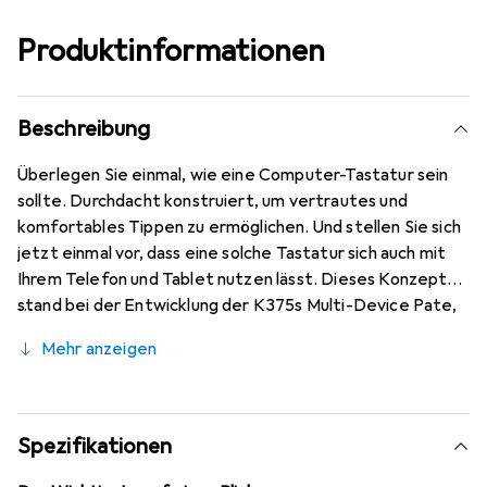
Produktinformationen
Beschreibung
Überlegen Sie einmal, wie eine Computer-Tastatur sein
sollte. Durchdacht konstruiert, um vertrautes und
komfortables Tippen zu ermöglichen. Und stellen Sie sich
jetzt einmal vor, dass eine solche Tastatur sich auch mit
Ihrem Telefon und Tablet nutzen lässt. Dieses Konzept
stand bei der Entwicklung der K375s Multi-Device Pate,
einer Tastatur in Standardgrösse mit Halterung, die Sie
Mehr anzeigen
mit allen Geräten auf Ihrem Schreibtisch einsetzen
können. Über die Easy-Switch-Taste können Sie ganz
einfach vom Computer aufs Smartphone oder Tablet
umschalten und dort weitertippen. Die K375s Multi-
Spezifikationen
Device ist kompatibel mit vielen verbreiteten Marken