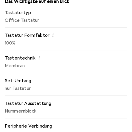
und Betriebssystemen wie Windows, Mac, Chrome,
Das Wichtigste auf einen Blick
Android und iOS. Die Tastatur in Standardgrösse mit
Tastaturtyp
konkaven Tasten in vertrauter Tastenanordnung sorgt
Office Tastatur
auch bei stundenlangem Einsatz für Tippkomfort. Der
Nummernblock mit 10 Tasten erhöht die Produktivität und
i
Tastatur Formfaktor
die ausklappbaren Füsse ermöglichen zwei verschiedene
Aufstellwinkel beim Tippen.
100%
i
Tastentechnik
Membran
Set-Umfang
nur Tastatur
Tastatur Ausstattung
Nummernblock
Peripherie Verbindung