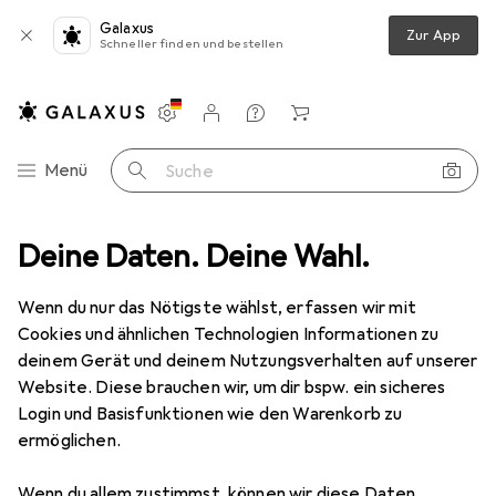
Galaxus
Zur App
Schneller finden und bestellen
Einstellungen
Kundenkonto
Vergleichslisten
Merklisten
Warenkorb
Navigation nach Kategorien
Menü
Suche
Deine Daten. Deine Wahl.
Mäuse + Tastaturen
Tastatur
Logitech K375s Multi-Device
Wenn du nur das Nötigste wählst, erfassen wir mit
Cookies und ähnlichen Technologien Informationen zu
10 Bilder
deinem Gerät und deinem Nutzungsverhalten auf unserer
Logitech
K375s Multi-Device
Website. Diese brauchen wir, um dir bspw. ein sicheres
Login und Basisfunktionen wie den Warenkorb zu
DE, Kabellos
ermöglichen.
Marke
Bewertungen
Wenn du allem zustimmst, können wir diese Daten