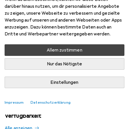
Mehr von Logitech
20
darüber hinaus nutzen, um dir personalisierte Angebote
zu zeigen, unsere Webseite zu verbessern und gezielte
Werbung auf unseren und anderen Webseiten oder Apps
Aktuell nicht lieferbar
anzuzeigen. Dazu können bestimmte Daten auch an
Dritte und Werbepartner weitergegeben werden.
Benachrichtigen, wenn lieferbar
Allem zustimmen
Vergleichen
Merken
Nur das Nötigste
i
Kostenloser Versand ab 30,–
Einstellungen
Impressum
Datenschutzerklärung
Ähnliche Produkte mit besserer
Verfügbarkeit
Alle anzeigen