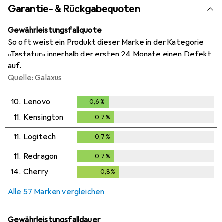
Garantie- & Rückgabequoten
Gewährleistungsfallquote
So oft weist ein Produkt dieser Marke in der Kategorie
«Tastatur» innerhalb der ersten 24 Monate einen Defekt
auf.
Quelle: Galaxus
10.
Lenovo
0,6
%
0,6
%
11.
Kensington
0,7
%
0,7
%
11.
Logitech
0,7
%
0,7
%
11.
Redragon
0,7
%
0,7
%
14.
Cherry
0,8
%
0,8
%
Alle 57 Marken vergleichen
Gewährleistungsfalldauer