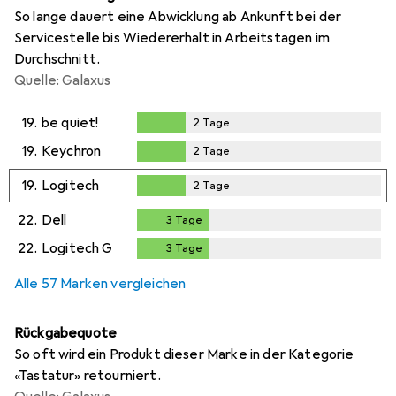
So lange dauert eine Abwicklung ab Ankunft bei der
Servicestelle bis Wiedererhalt in Arbeitstagen im
Durchschnitt.
Quelle: Galaxus
19.
be quiet!
2
Tage
2
Tage
19.
Keychron
2
Tage
2
Tage
19.
Logitech
2
Tage
2
Tage
22.
Dell
3
Tage
3
Tage
22.
Logitech G
3
Tage
3
Tage
Alle 57 Marken vergleichen
Rückgabequote
So oft wird ein Produkt dieser Marke in der Kategorie
«Tastatur» retourniert.