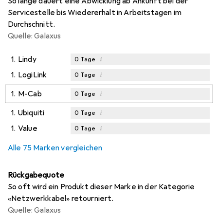
So lange dauert eine Abwicklung ab Ankunft bei der
Servicestelle bis Wiedererhalt in Arbeitstagen im
Durchschnitt.
Quelle: Galaxus
1.
Lindy
i
0
Tage
1.
LogiLink
i
0
Tage
1.
M-Cab
i
0
Tage
1.
Ubiquiti
i
0
Tage
1.
Value
i
0
Tage
Alle 75 Marken vergleichen
Rückgabequote
So oft wird ein Produkt dieser Marke in der Kategorie
«Netzwerkkabel» retourniert.
Quelle: Galaxus