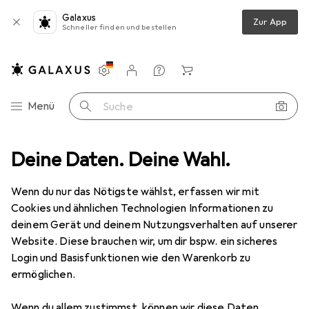
Galaxus
Zur App
Schneller finden und bestellen
Einstellungen
Kundenkonto
Vergleichslisten
Merklisten
Warenkorb
Navigation nach Kategorien
Menü
Suche
rk
Deine Daten. Deine Wahl.
Netzwerkkabel
M-Cab CAT6A-S/STP-PIMF-LSZH-1.50M-WH
Wenn du nur das Nötigste wählst, erfassen wir mit
Cookies und ähnlichen Technologien Informationen zu
1 Bild
deinem Gerät und deinem Nutzungsverhalten auf unserer
M-Cab
CAT6A-S/STP-PIMF-LSZH-
Website. Diese brauchen wir, um dir bspw. ein sicheres
1.50M-WH
Login und Basisfunktionen wie den Warenkorb zu
ermöglichen.
S/FTP, CAT6a, 1.50 m
Wenn du allem zustimmst, können wir diese Daten