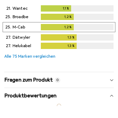
21.
Wantec
1,1
%
1,1
%
25.
Broadbe
1,2
%
1,2
%
25.
M-Cab
1,2
%
1,2
%
27.
Dätwyler
1,3
%
1,3
%
27.
Helukabel
1,3
%
1,3
%
Alle 75 Marken vergleichen
Fragen zum Produkt
0
Produktbewertungen