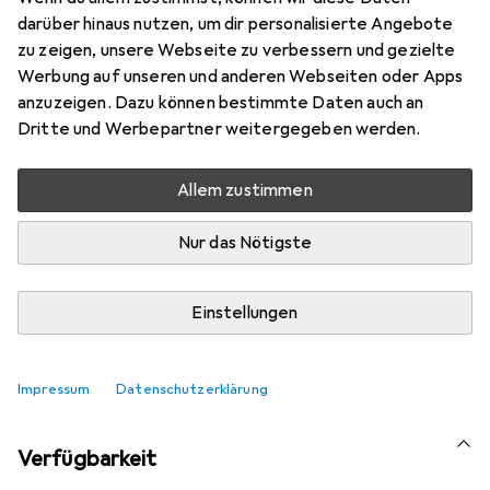
Marke
Bewertungen
darüber hinaus nutzen, um dir personalisierte Angebote
Mehr von M-Cab
zu zeigen, unsere Webseite zu verbessern und gezielte
Werbung auf unseren und anderen Webseiten oder Apps
anzuzeigen. Dazu können bestimmte Daten auch an
Aktuell nicht lieferbar
Dritte und Werbepartner weitergegeben werden.
Benachrichtigen, wenn lieferbar
Allem zustimmen
Vergleichen
Merken
Nur das Nötigste
i
Kostenloser Versand ab 30,–
Einstellungen
Impressum
Datenschutzerklärung
Ähnliche Produkte mit besserer
Verfügbarkeit