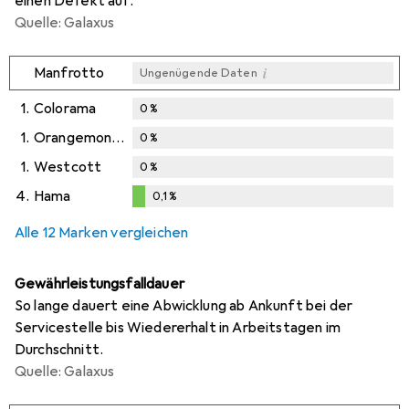
einen Defekt auf.
Quelle: Galaxus
i
Manfrotto
Ungenügende Daten
1.
Colorama
0
%
1.
Orangemonkie
0
%
1.
Westcott
0
%
4.
Hama
0,1
%
0,1
%
Alle 12 Marken vergleichen
Gewährleistungsfalldauer
So lange dauert eine Abwicklung ab Ankunft bei der
Servicestelle bis Wiedererhalt in Arbeitstagen im
Durchschnitt.
Quelle: Galaxus