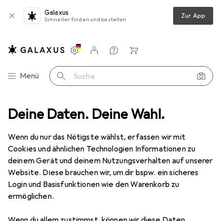
Galaxus
Zur App
Schneller finden und bestellen
Einstellungen
Kundenkonto
Vergleichslisten
Merklisten
Warenkorb
Navigation nach Kategorien
Menü
Suche
grundsystem
Deine Daten. Deine Wahl.
Manfrotto Ezy Frame Vintage Cover, Walnut 2 x 2.3m
Wenn du nur das Nötigste wählst, erfassen wir mit
Cookies und ähnlichen Technologien Informationen zu
3 Bilder
deinem Gerät und deinem Nutzungsverhalten auf unserer
Website. Diese brauchen wir, um dir bspw. ein sicheres
EUR
357,11
Login und Basisfunktionen wie den Warenkorb zu
Manfrotto
Ezy Frame Vintage Cover,
ermöglichen.
Walnut 2 x 2.3m
Wenn du allem zustimmst, können wir diese Daten