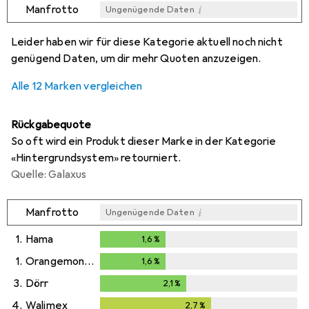
i
Manfrotto
Ungenügende Daten
i
i
i
i
Ungenügende Daten
Ungenügende Daten
Ungenügende Daten
Ungenügende Daten
Leider haben wir für diese Kategorie aktuell noch nicht
genügend Daten, um dir mehr Quoten anzuzeigen.
Alle 12 Marken vergleichen
Rückgabequote
So oft wird ein Produkt dieser Marke in der Kategorie
«Hintergrundsystem» retourniert.
Quelle: Galaxus
i
Manfrotto
Ungenügende Daten
1.
Hama
1,6
%
1,6
%
1.
Orangemonkie
1,6
%
1,6
%
3.
Dörr
2,1
%
2,1
%
4.
Walimex
2,7
%
2,7
%