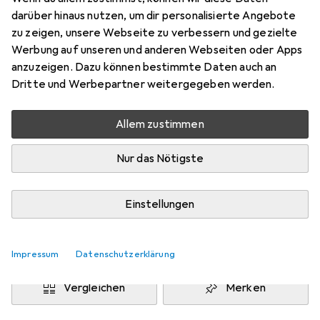
200 cm
darüber hinaus nutzen, um dir personalisierte Angebote
Preis in EUR inkl. MwSt.
zu zeigen, unsere Webseite zu verbessern und gezielte
Werbung auf unseren und anderen Webseiten oder Apps
Marke
Bewertungen
anzuzeigen. Dazu können bestimmte Daten auch an
Mehr von Manfrotto
Dritte und Werbepartner weitergegeben werden.
Allem zustimmen
Zwischen Do, 27.8. und Fr, 4.9. geliefert
Nur 1 Stück an Lager beim Lieferanten
Nur das Nötigste
Benachrichtigen, wenn schneller verfügbar
Einstellungen
Lieferort angeben für genaue Lieferzeit
In den Warenkorb
Impressum
Datenschutzerklärung
Vergleichen
Merken