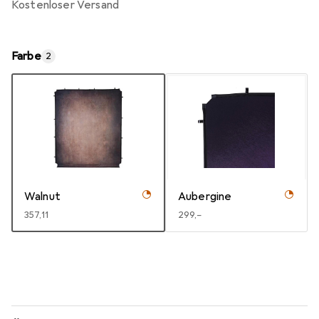
kostenloser Versand
Farbe
2
Walnut
Aubergine
EUR
357,11
EUR
299,–