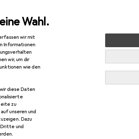
eine Wahl.
erfassen wir mit
etz Connect BTR E-DAT modul Modultraeger 48tlg 1.5HE Edelst
en Informationen
ungsverhalten
en wir, um dir
funktionen wie den
wir diese Daten
onalisierte
eite zu
 auf unseren und
zuzeigen. Dazu
Dritte und
rden.