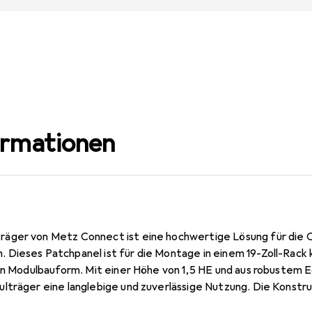
ormationen
äger von Metz Connect ist eine hochwertige Lösung für die O
Dieses Patchpanel ist für die Montage in einem 19-Zoll-Rack k
in Modulbauform. Mit einer Höhe von 1,5 HE und aus robustem E
lträger eine langlebige und zuverlässige Nutzung. Die Konstru
effiziente Verkabelung, während die zusätzliche Zugentlastung