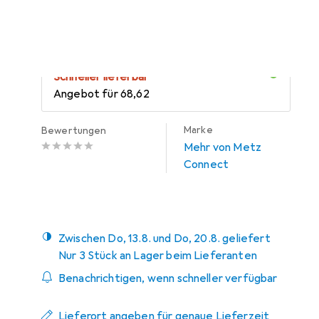
Module Ede...
Preis in EUR inkl. MwSt.
Schneller lieferbar
Angebot für
EUR
68,62
Marke
Bewertungen
Mehr von Metz
Connect
Zwischen Do, 13.8. und Do, 20.8. geliefert
Nur 3 Stück an Lager beim Lieferanten
Benachrichtigen, wenn schneller verfügbar
Lieferort angeben für genaue Lieferzeit