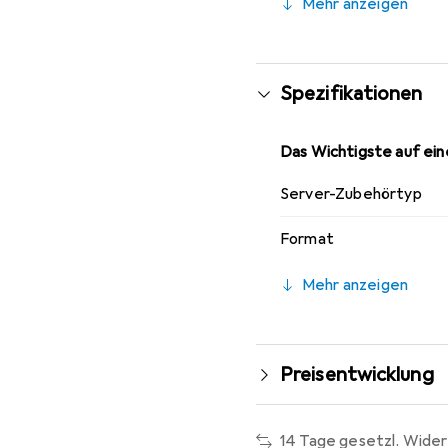
Mehr anzeigen
die Stabilität erhöht.
ermöglicht, und wird m
Modulträger zu einer id
Spezifikationen
Das Wichtigste auf eine
Server-Zubehörtyp
Format
Mehr anzeigen
Preisentwicklung
14 Tage gesetzl. Wider