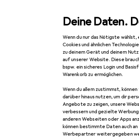
Suche
Deine Daten. D
Wenn du nur das Nötigste wählst, 
Navigation nach Kategorien
a
Netzwerk
Server + Zubehör
Server Zubehör
M
Gesamtsortiment
Cookies und ähnlichen Technologi
zu deinem Gerät und deinem Nutz
IT + Multimedia
auf unserer Website. Diese brauch
bspw. ein sicheres Login und Basis
Netzwerk
Warenkorb zu ermöglichen.
Server + Zubehör
Wenn du allem zustimmst, können 
Cartridge
darüber hinaus nutzen, um dir pers
Angebote zu zeigen, unsere Webs
Druckerserver
verbessern und gezielte Werbung
anderen Webseiten oder Apps an
Firewall
können bestimmte Daten auch an 
Server
Werbepartner weitergegeben we