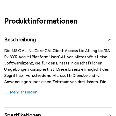
Produktinformationen
Beschreibung
Die MS OVL-NL Core CALClient Access Lic All Lng Lic/SA
Pk 3YR Acq Y1 Platform UserCAL von Microsoft ist eine
Softwarelizenz, die für den Einsatz in geschäftlichen
Umgebungen konzipiert ist. Diese Lizenz ermöglicht den
Zugriff auf verschiedene Microsoft-Dienste und -
Anwendungen über einen Zeitraum von drei Jahren. Die
Software ist in niederländischer Sprache verfügbar und
Mehr anzeigen
richtet sich an Unternehmen, die eine zuverlässige und
effiziente Lösung für ihre IT-Anforderungen suchen. Die
Lizenz ist für einen Benutzer ausgelegt und unterstützt
die Windows-Plattform, was eine nahtlose Integration in
Spezifikationen