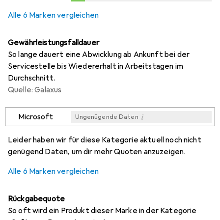
0,2
%
Alle 6 Marken vergleichen
Gewährleistungsfalldauer
So lange dauert eine Abwicklung ab Ankunft bei der
Servicestelle bis Wiedererhalt in Arbeitstagen im
Durchschnitt.
Quelle: Galaxus
i
Microsoft
Ungenügende Daten
i
i
i
i
Ungenügende Daten
Ungenügende Daten
Ungenügende Daten
Ungenügende Daten
Leider haben wir für diese Kategorie aktuell noch nicht
genügend Daten, um dir mehr Quoten anzuzeigen.
Alle 6 Marken vergleichen
Rückgabequote
So oft wird ein Produkt dieser Marke in der Kategorie