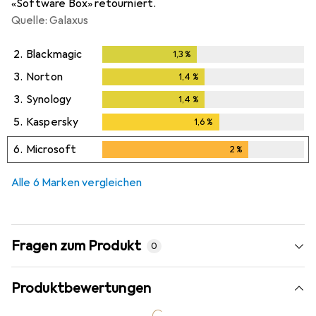
«Software Box» retourniert.
Quelle: Galaxus
2.
Blackmagic
1,3
%
1,3
%
3.
Norton
1,4
%
1,4
%
3.
Synology
1,4
%
1,4
%
5.
Kaspersky
1,6
%
1,6
%
6.
Microsoft
2
%
2
%
Alle 6 Marken vergleichen
Fragen zum Produkt
0
Produktbewertungen