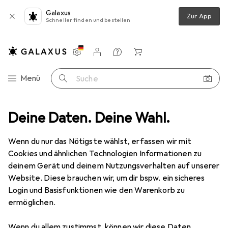
Galaxus
Zur App
Schneller finden und bestellen
Einstellungen
Kundenkonto
Vergleichslisten
Merklisten
Warenkorb
Navigation nach Kategorien
Menü
Suche
CALClient Access Lic All Lng Lic/SA Pk 3YR Acq Y1 Platform UserCAL
Deine Daten. Deine Wahl.
Wenn du nur das Nötigste wählst, erfassen wir mit
Cookies und ähnlichen Technologien Informationen zu
1 Bild
deinem Gerät und deinem Nutzungsverhalten auf unserer
EUR
629,–
Website. Diese brauchen wir, um dir bspw. ein sicheres
Microsoft
MS OVL-NL Core CALClient
Login und Basisfunktionen wie den Warenkorb zu
ermöglichen.
Access Lic All Lng Lic/SA Pk 3YR Acq Y1
Platform UserCAL
Wenn du allem zustimmst, können wir diese Daten