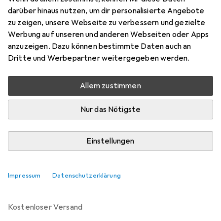
1 User, 36 Monate
darüber hinaus nutzen, um dir personalisierte Angebote
zu zeigen, unsere Webseite zu verbessern und gezielte
Preis in EUR inkl. MwSt.
Werbung auf unseren und anderen Webseiten oder Apps
anzuzeigen. Dazu können bestimmte Daten auch an
Marke
Bewertungen
Dritte und Werbepartner weitergegeben werden.
Mehr von Microsoft
Allem zustimmen
Zwischen Mo, 10.8. und Di, 11.8. geliefert
Nur das Nötigste
Mehr als 10 Stück an Lager beim Lieferanten
Lieferort angeben für genaue Lieferzeit
Einstellungen
In den Warenkorb
Impressum
Datenschutzerklärung
Vergleichen
Merken
kostenloser Versand