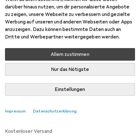
1 User, 36 Monate
darüber hinaus nutzen, um dir personalisierte Angebote
zu zeigen, unsere Webseite zu verbessern und gezielte
Preis in EUR inkl. MwSt.
Werbung auf unseren und anderen Webseiten oder Apps
anzuzeigen. Dazu können bestimmte Daten auch an
Marke
Bewertungen
Dritte und Werbepartner weitergegeben werden.
Mehr von Microsoft
Allem zustimmen
Zwischen Mo, 10.8. und Di, 11.8. geliefert
Nur das Nötigste
Mehr als 10 Stück an Lager beim Lieferanten
Lieferort angeben für genaue Lieferzeit
Einstellungen
In den Warenkorb
Impressum
Datenschutzerklärung
Vergleichen
Merken
kostenloser Versand