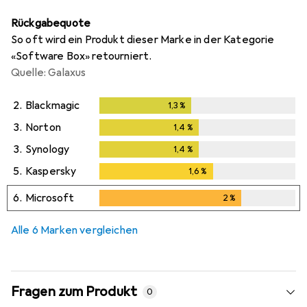
Rückgabequote
So oft wird ein Produkt dieser Marke in der Kategorie
«Software Box» retourniert.
Quelle: Galaxus
2.
Blackmagic
1,3
%
1,3
%
3.
Norton
1,4
%
1,4
%
3.
Synology
1,4
%
1,4
%
5.
Kaspersky
1,6
%
1,6
%
6.
Microsoft
2
%
2
%
Alle 6 Marken vergleichen
Fragen zum Produkt
0