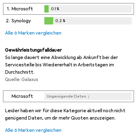
1.
Microsoft
0,1
%
0,1
%
2.
Synology
0,2
%
0,2
%
Alle 6 Marken vergleichen
Gewährleistungsfalldauer
So lange dauert eine Abwicklung ab Ankunft bei der
Servicestelle bis Wiedererhalt in Arbeitstagen im
Durchschnitt.
Quelle: Galaxus
i
Microsoft
Ungenügende Daten
i
i
i
i
Ungenügende Daten
Ungenügende Daten
Ungenügende Daten
Ungenügende Daten
Leider haben wir für diese Kategorie aktuell noch nicht
genügend Daten, um dir mehr Quoten anzuzeigen.
Alle 6 Marken vergleichen