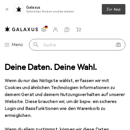
Galaxus
Zur App
Schneller finden und bestellen
Einstellungen
Kundenkonto
Vergleichslisten
Merklisten
Warenkorb
Navigation nach Kategorien
Menü
Suche
nge CAL SA 1YR Acq Y3 Additional Product User CAL Single language
Deine Daten. Deine Wahl.
Wenn du nur das Nötigste wählst, erfassen wir mit
Cookies und ähnlichen Technologien Informationen zu
1 Bild
deinem Gerät und deinem Nutzungsverhalten auf unserer
EUR
33,90
Website. Diese brauchen wir, um dir bspw. ein sicheres
Microsoft
MS OVL-NL Exchange CAL
Login und Basisfunktionen wie den Warenkorb zu
ermöglichen.
SA 1YR Acq Y3 Additional Product
User CAL Single language
Wenn du allem zustimmst, können wir diese Daten