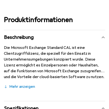
Produktinformationen
Beschreibung
Die Microsoft Exchange Standard CAL ist eine
Clientzugriffslizenz, die speziell für den Einsatz in
Unternehmensumgebungen konzipiert wurde. Diese
Lizenz ermöglicht es Einzelpersonen oder Haushalten,
auf die Funktionen von Microsoft Exchange zuzugreifen
und die Vorteile der cloud-basierten Software zu nutzen.
Mit einer Laufzeit von drei Jahren bietet diese
Mehr anzeigen
Volumenlizenz eine flexible Lösung für Unternehmen, die
ihre Kommunikations- und Kollaborationswerkzeuge
optimieren möchten. Die Lizenz ist in englischer Sprache
verfügbar und unterstützt die Nutzung auf Windows-
Spezifikationen