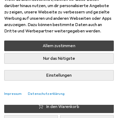
Student User CAL 1...
darüber hinaus nutzen, um dir personalisierte Angebote
zu zeigen, unsere Webseite zu verbessern und gezielte
1 User, 12 Monate
Werbung auf unseren und anderen Webseiten oder Apps
Preis in EUR inkl. MwSt.
anzuzeigen. Dazu können bestimmte Daten auch an
Dritte und Werbepartner weitergegeben werden.
Marke
Bewertungen
Mehr von Microsoft
Allem zustimmen
Nur das Nötigste
Zwischen Mo, 17.8. und Di, 18.8. geliefert
Mehr als 10 Stück an Lager beim Drittanbieter
Einstellungen
Lieferort angeben für genaue Lieferzeit
i
Angebot von
elnavi
DE
Impressum
Datenschutzerklärung
In den Warenkorb