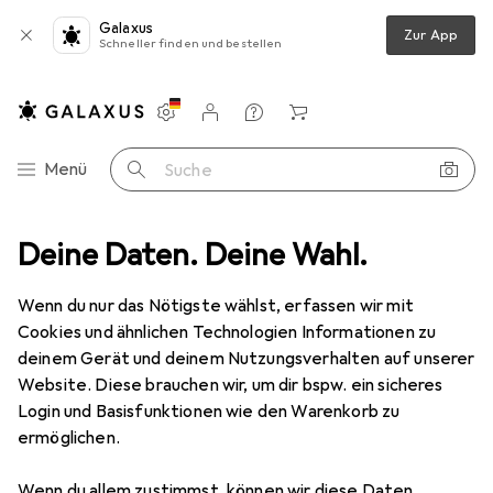
Galaxus
Zur App
Schneller finden und bestellen
Einstellungen
Kundenkonto
Vergleichslisten
Merklisten
Warenkorb
Navigation nach Kategorien
Menü
Suche
ise CAL All Lng Lic/SA Pack Academic 1 License Student User CAL 1...
Deine Daten. Deine Wahl.
Wenn du nur das Nötigste wählst, erfassen wir mit
Cookies und ähnlichen Technologien Informationen zu
1 Bild
deinem Gerät und deinem Nutzungsverhalten auf unserer
EUR
32,17
Website. Diese brauchen wir, um dir bspw. ein sicheres
Microsoft
MS OVS-NL EDU
Login und Basisfunktionen wie den Warenkorb zu
ermöglichen.
SharePoint Enterprise CAL All Lng
Lic/SA Pack Academic 1 License
Wenn du allem zustimmst, können wir diese Daten