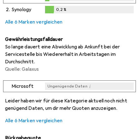
0,1
%
2.
Synology
0,2
%
0,2
%
Alle 6 Marken vergleichen
Gewährleistungsfalldauer
So lange dauert eine Abwicklung ab Ankunft bei der
Servicestelle bis Wiedererhalt in Arbeitstagen im
Durchschnitt.
Quelle: Galaxus
i
Microsoft
Ungenügende Daten
i
i
i
i
Ungenügende Daten
Ungenügende Daten
Ungenügende Daten
Ungenügende Daten
Leider haben wir für diese Kategorie aktuell noch nicht
genügend Daten, um dir mehr Quoten anzuzeigen.
Alle 6 Marken vergleichen
Rückgabequote