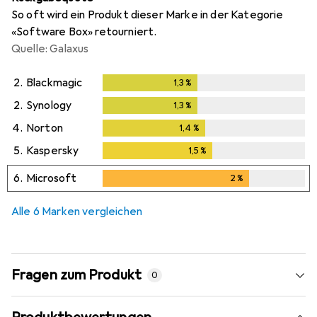
So oft wird ein Produkt dieser Marke in der Kategorie
«Software Box» retourniert.
Quelle: Galaxus
2.
Blackmagic
1,3
%
1,3
%
2.
Synology
1,3
%
1,3
%
4.
Norton
1,4
%
1,4
%
5.
Kaspersky
1,5
%
1,5
%
6.
Microsoft
2
%
2
%
Alle 6 Marken vergleichen
Fragen zum Produkt
0