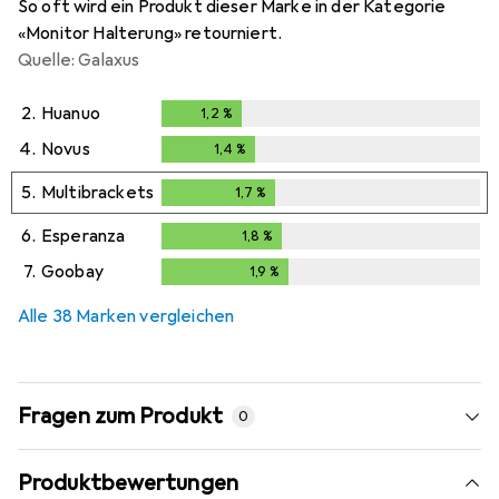
So oft wird ein Produkt dieser Marke in der Kategorie
«Monitor Halterung» retourniert.
Quelle: Galaxus
2.
Huanuo
1,2
%
1,2
%
4.
Novus
1,4
%
1,4
%
5.
Multibrackets
1,7
%
1,7
%
6.
Esperanza
1,8
%
1,8
%
7.
Goobay
1,9
%
1,9
%
Alle 38 Marken vergleichen
Fragen zum Produkt
0
Produktbewertungen