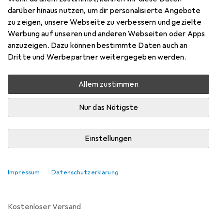
Preis in EUR inkl. MwSt.
darüber hinaus nutzen, um dir personalisierte Angebote
zu zeigen, unsere Webseite zu verbessern und gezielte
Marke
Bewertungen
Werbung auf unseren und anderen Webseiten oder Apps
Mehr von Multibrackets
anzuzeigen. Dazu können bestimmte Daten auch an
Dritte und Werbepartner weitergegeben werden.
Zwischen Mi, 2.9. und Fr, 11.9. geliefert
Allem zustimmen
Mehr als 10 Stück an Lager beim Lieferanten
Benachrichtigen, wenn schneller verfügbar
Nur das Nötigste
Lieferort angeben für genaue Lieferzeit
Einstellungen
In den Warenkorb
Impressum
Datenschutzerklärung
Vergleichen
Merken
kostenloser Versand