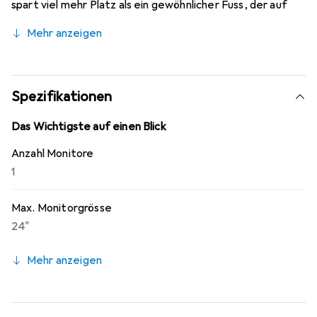
spart viel mehr Platz als ein gewöhnlicher Fuss, der auf
dem Tisch steht. Die robuste Konstruktion kann bis zu 4
Mehr anzeigen
Monitore mit einem Gewicht von je 10 kg tragen. M
Deskmount Single/Dual/Triple/Quad Stand Grommet
Base schafft Tischbreiten von bis zu 82 mm.
Spezifikationen
Das Wichtigste auf einen Blick
Anzahl Monitore
1
Max. Monitorgrösse
24"
Mehr anzeigen