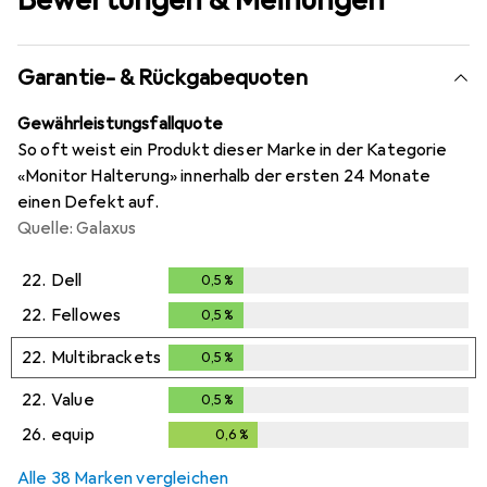
Garantie- & Rückgabequoten
Gewährleistungsfallquote
So oft weist ein Produkt dieser Marke in der Kategorie
«Monitor Halterung» innerhalb der ersten 24 Monate
einen Defekt auf.
Quelle: Galaxus
22.
Dell
0,5
%
0,5
%
22.
Fellowes
0,5
%
0,5
%
22.
Multibrackets
0,5
%
0,5
%
22.
Value
0,5
%
0,5
%
26.
equip
0,6
%
0,6
%
Alle 38 Marken vergleichen