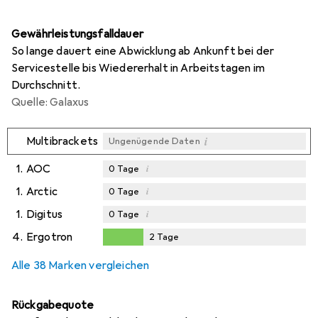
Gewährleistungsfalldauer
So lange dauert eine Abwicklung ab Ankunft bei der
Servicestelle bis Wiedererhalt in Arbeitstagen im
Durchschnitt.
Quelle: Galaxus
i
Multibrackets
Ungenügende Daten
1.
AOC
i
0
Tage
1.
Arctic
i
0
Tage
1.
Digitus
i
0
Tage
4.
Ergotron
2
Tage
2
Tage
Alle 38 Marken vergleichen
Rückgabequote