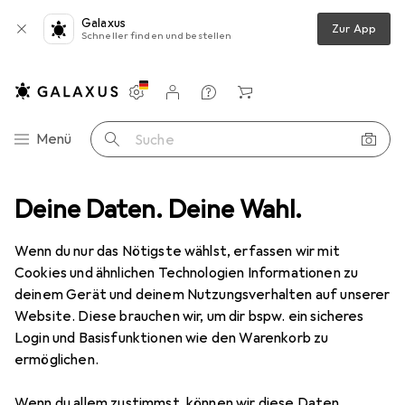
Galaxus
Zur App
Schneller finden und bestellen
Einstellungen
Kundenkonto
Vergleichslisten
Merklisten
Warenkorb
Navigation nach Kategorien
Menü
Suche
ie
Deine Daten. Deine Wahl.
Displays
Monitor Halterung
Multibrackets Tischklemme
Wenn du nur das Nötigste wählst, erfassen wir mit
Cookies und ähnlichen Technologien Informationen zu
3 Bilder
deinem Gerät und deinem Nutzungsverhalten auf unserer
Website. Diese brauchen wir, um dir bspw. ein sicheres
EUR
51,60
Login und Basisfunktionen wie den Warenkorb zu
Multibrackets
Tischklemme
ermöglichen.
Tisch, 24"
Wenn du allem zustimmst, können wir diese Daten