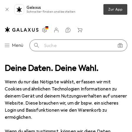
Galaxus
Zur App
Schneller finden und bestellen
Einstellungen
Kundenkonto
Vergleichslisten
Merklisten
Warenkorb
Navigation nach Kategorien
Menü
Suche
hör
Deine Daten. Deine Wahl.
Smartphone Schutz
Smartphone Hülle
Nalia Handyhülle
Wenn du nur das Nötigste wählst, erfassen wir mit
Cookies und ähnlichen Technologien Informationen zu
7 Bilder
deinem Gerät und deinem Nutzungsverhalten auf unserer
Website. Diese brauchen wir, um dir bspw. ein sicheres
EUR
14,99
Login und Basisfunktionen wie den Warenkorb zu
Nalia
Handyhülle
ermöglichen.
Samsung Galaxy S9
Wenn du allem zustimmst, können wir diese Daten