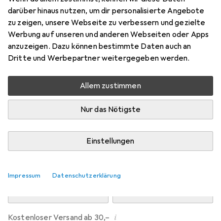
Preis in EUR inkl. MwSt.
darüber hinaus nutzen, um dir personalisierte Angebote
zu zeigen, unsere Webseite zu verbessern und gezielte
Marke
Bewertungen
Werbung auf unseren und anderen Webseiten oder Apps
Mehr von Nalia
4
anzuzeigen. Dazu können bestimmte Daten auch an
Dritte und Werbepartner weitergegeben werden.
Mi, 12.8. geliefert
Allem zustimmen
Nur 3 Stück an Lager beim Drittanbieter
Lieferort angeben für genaue Lieferzeit
Nur das Nötigste
i
Angebot von
BF-Commerce
DE
Einstellungen
In den Warenkorb
Impressum
Datenschutzerklärung
Vergleichen
Merken
i
Kostenloser Versand ab 30,–