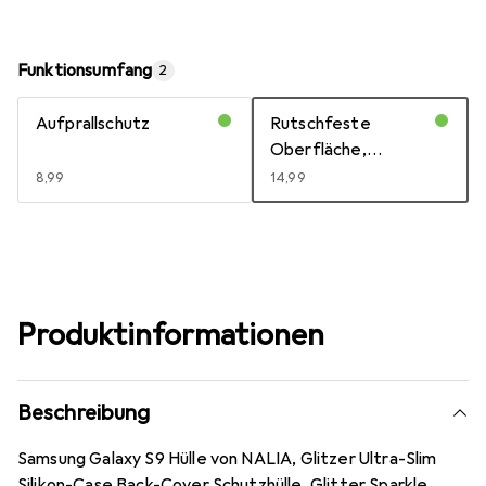
Funktionsumfang
2
Aufprallschutz
Rutschfeste
Oberfläche,
Wireless Charging
EUR
8,99
EUR
14,99
kompatibel
Produktinformationen
Beschreibung
Samsung Galaxy S9 Hülle von NALIA, Glitzer Ultra-Slim
Silikon-Case Back-Cover Schutzhülle, Glitter Sparkle