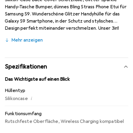
Handy-Tasche Bumper, dünnes Bling Strass Phone Etui für
Samsung S9. Wunderschöne Glitzer Handyhülle für das
Galaxy S9 Smartphone, in der Schutz und stylisches
Design perfekt miteinander verschmelzen. Unser 3in1
Handycase besteht aus drei Materialien, um Ihr
Mehr anzeigen
Smartphone bestmöglich zu schützen (hochwertiges TPU
Silikon, Glitzerfolie und dünnes robustes Hardcase). TPU
Silikon weist eine hohe Haltbarkeit und
Formbeständigkeit auf, dank der das Handy nicht nur sehr
Spezifikationen
gut und rutschfest in der Hand liegt, sondern auch das
Anbringen sowie das Entfernen des Schutzcovers
Das Wichtigste auf einen Blick
erleichtert. Ein echter Hingucker! Das funkelnde Design
Hüllentyp
verleiht Ihrem Galaxy S9 einen eindrucksvollen und
i
Silikoncase
einzigartigen Look. Ein super Leichtgewicht im
Gegensatz zu vielen anderen Handycovern.
Funktionsumfang
Rutschfeste Oberfläche
,
Wireless Charging kompatibel