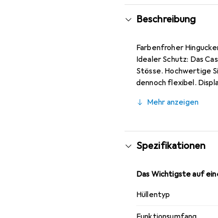
Beschreibung
Farbenfroher Hingucker
Idealer Schutz: Das Ca
Stösse. Hochwertige Sil
dennoch flexibel. Disp
bleiben Kamera und Dis
Mehr anzeigen
Samsung Galaxy A72. Zu
enthalten.
Spezifikationen
Das Wichtigste auf eine
Hüllentyp
Funktionsumfang