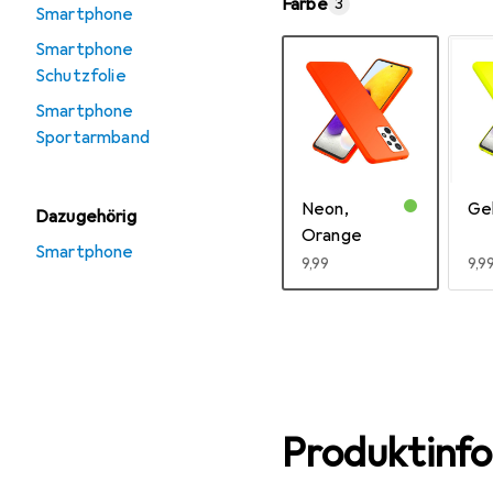
Farbe
3
Smartphone
Smartphone
Schutzfolie
Smartphone
Sportarmband
Neon,
Ge
Dazugehörig
Orange
Smartphone
EUR
9,99
EU
9,9
Mehr anzeigen
Produktinf