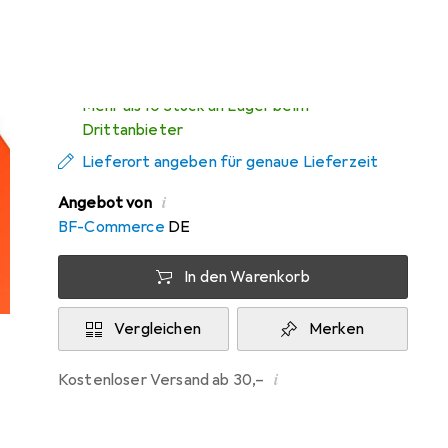
Mi, 12.8. geliefert
Mehr als 10 Stück an Lager beim
Drittanbieter
Lieferort angeben für genaue Lieferzeit
i
Angebot von
BF-Commerce
DE
In den Warenkorb
Vergleichen
Merken
i
Kostenloser Versand ab 30,–