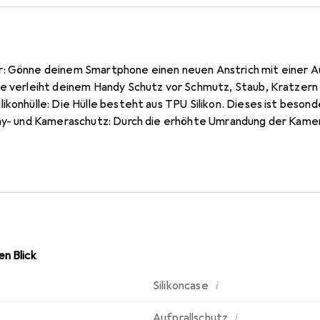
: Gönne deinem Smartphone einen neuen Anstrich mit einer Au
se verleiht deinem Handy Schutz vor Schmutz, Staub, Kratzern
ikonhülle: Die Hülle besteht aus TPU Silikon. Dieses ist beson
lay- und Kameraschutz: Durch die erhöhte Umrandung der Kame
play auf Oberflächen vor Kratzern geschützt. Kompatibilität: 
m Lieferumfang gehört ausschliesslich das Case. Smartphone 
n Blick
i
Silikoncase
i
Aufprallschutz