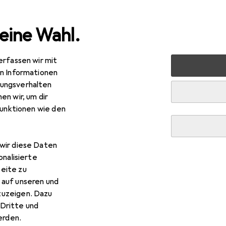
eine Wahl.
erfassen wir mit
hones + Tablets
Smartphone Zubehör
Smartphone Sch
en Informationen
ungsverhalten
en wir, um dir
funktionen wie den
wir diese Daten
onalisierte
eite zu
 auf unseren und
zuzeigen. Dazu
Dritte und
rden.