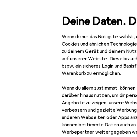
Suche
Deine Daten. D
Wenn du nur das Nötigste wählst, 
Navigation nach Kategorien
Gesamtsortiment
IT + Multimedia
Smartp
Gesamtsortiment
Cookies und ähnlichen Technologi
zu deinem Gerät und deinem Nutz
IT + Multimedia
auf unserer Website. Diese brauch
bspw. ein sicheres Login und Basis
Smartphones +
Warenkorb zu ermöglichen.
Tablets
Wenn du allem zustimmst, können 
Smartphone
darüber hinaus nutzen, um dir pers
Zubehör
Angebote zu zeigen, unsere Webs
Smartphone Schutz
verbessern und gezielte Werbung
anderen Webseiten oder Apps an
Handykette
können bestimmte Daten auch an 
Werbepartner weitergegeben we
Smartphone Hülle