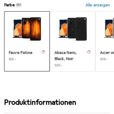
Farbe
Alle anzeigen
117
Fauve Patine
Abaca Nero,
Acier v
Black, Noir
EUR
159,–
EUR
109,–
EUR
109,–
Produktinformationen