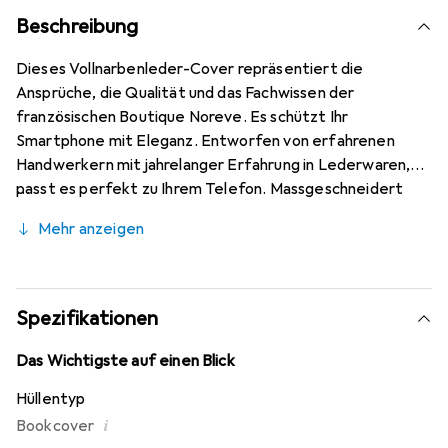
Beschreibung
Dieses Vollnarbenleder-Cover repräsentiert die
Ansprüche, die Qualität und das Fachwissen der
französischen Boutique Noreve. Es schützt Ihr
Smartphone mit Eleganz. Entworfen von erfahrenen
Handwerkern mit jahrelanger Erfahrung in Lederwaren,
passt es perfekt zu Ihrem Telefon. Massgeschneidert
bieten seine feinen Kurven eine echte zweite Haut. Es
Mehr anzeigen
wird zum schicken und unverzichtbaren Accessoire für Ihr
Smartphone. International anerkannt für ihre
hochwertigen Produkte ist die Marke Noreve eine
zuverlässige Wahl für eine anspruchsvolle Klientel.
Spezifikationen
Das Wichtigste auf einen Blick
Hüllentyp
i
Bookcover