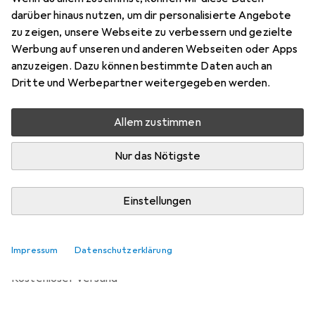
Preis in EUR inkl. MwSt.
darüber hinaus nutzen, um dir personalisierte Angebote
zu zeigen, unsere Webseite zu verbessern und gezielte
Bewertungen
Werbung auf unseren und anderen Webseiten oder Apps
anzuzeigen. Dazu können bestimmte Daten auch an
Dritte und Werbepartner weitergegeben werden.
Zwischen Mo, 28.9. und Sa, 10.10. geliefert
Allem zustimmen
Benachrichtigen, wenn schneller verfügbar
Nur das Nötigste
Lieferort angeben für genaue Lieferzeit
Einstellungen
In den Warenkorb
Vergleichen
Merken
Impressum
Datenschutzerklärung
kostenloser Versand