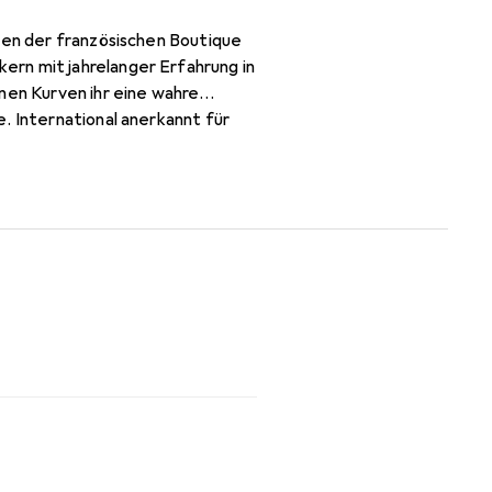
ssen der französischen Boutique
rn mit jahrelanger Erfahrung in
nen Kurven ihr eine wahre
. International anerkannt für
pruchsvolle Kundschaft.