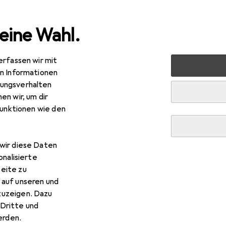
eine Wahl.
erfassen wir mit
s + Tablets
Smartphone Zubehör
Smartphone Schutz
en Informationen
ungsverhalten
en wir, um dir
funktionen wie den
wir diese Daten
onalisierte
eite zu
 auf unseren und
zuzeigen. Dazu
Dritte und
rden.