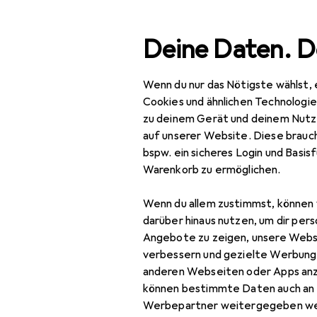
Suche
Deine Daten. D
Wenn du nur das Nötigste wählst, 
Navigation nach Kategorien
Gesamtsortiment
IT + Multimedia
Smartphone
Gesamtsortiment
Cookies und ähnlichen Technologi
zu deinem Gerät und deinem Nutz
IT + Multimedia
auf unserer Website. Diese brauch
bspw. ein sicheres Login und Basis
Smartphones +
Warenkorb zu ermöglichen.
Tablets
Wenn du allem zustimmst, können 
Smartphone
darüber hinaus nutzen, um dir pers
Zubehör
Angebote zu zeigen, unsere Webs
Smartphone Schutz
verbessern und gezielte Werbung
anderen Webseiten oder Apps an
Handykette
können bestimmte Daten auch an 
Werbepartner weitergegeben we
Smartphone Hülle