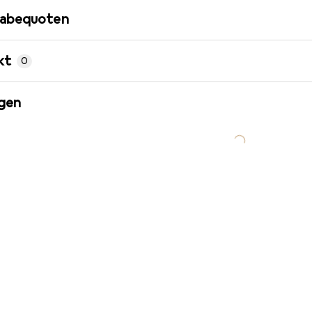
gabequoten
kt
0
gen