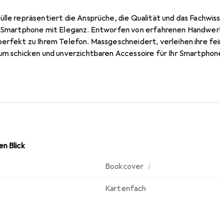
ülle repräsentiert die Ansprüche, die Qualität und das Fachwi
r Smartphone mit Eleganz. Entworfen von erfahrenen Handwerke
perfekt zu Ihrem Telefon. Massgeschneidert, verleihen ihre fei
um schicken und unverzichtbaren Accessoire für Ihr Smartphone
ukte ist die Marke Noreve eine zuverlässige Wahl für eine ans
n Blick
i
Bookcover
Kartenfach