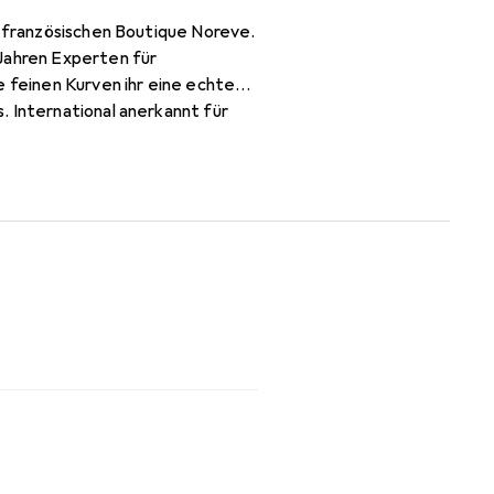
r französischen Boutique Noreve.
 Jahren Experten für
e feinen Kurven ihr eine echte
. International anerkannt für
svolle Kundschaft.