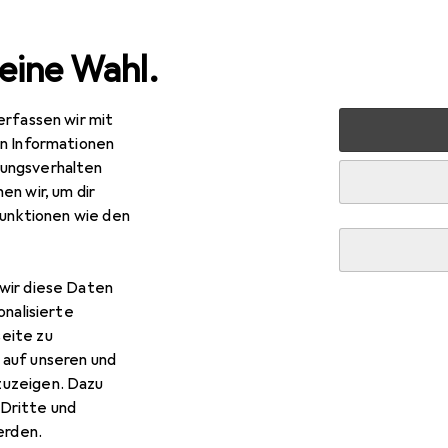
eine Wahl.
erfassen wir mit
s + Tablets
Smartphone Zubehör
Smartphone Schutz
en Informationen
ungsverhalten
en wir, um dir
funktionen wie den
wir diese Daten
onalisierte
eite zu
 auf unseren und
zuzeigen. Dazu
Dritte und
rden.