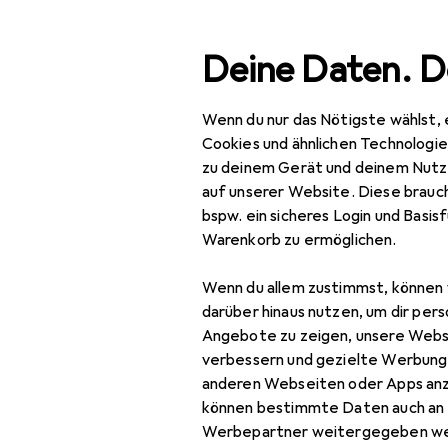
Suche
Deine Daten. D
Wenn du nur das Nötigste wählst, 
Navigation nach Kategorien
Gesamtsortiment
IT + Multimedia
Smartphone
Gesamtsortiment
Cookies und ähnlichen Technologi
zu deinem Gerät und deinem Nutz
IT + Multimedia
auf unserer Website. Diese brauch
bspw. ein sicheres Login und Basis
Smartphones +
Warenkorb zu ermöglichen.
Tablets
Wenn du allem zustimmst, können 
Smartphone
darüber hinaus nutzen, um dir pers
Zubehör
Angebote zu zeigen, unsere Webs
Smartphone Schutz
verbessern und gezielte Werbung
anderen Webseiten oder Apps an
Handykette
können bestimmte Daten auch an 
Werbepartner weitergegeben we
Smartphone Hülle