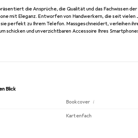
epräsentiert die Ansprüche, die Qualität und das Fachwissen de
hone mit Eleganz. Entworfen von Handwerkern, die seit vielen
sie perfekt zu Ihrem Telefon. Massgeschneidert, verleihen ihr
zum schicken und unverzichtbaren Accessoire Ihres Smartphones
ukte ist die Marke Noreve eine sichere Wahl für eine anspruch
n Blick
i
Bookcover
Kartenfach