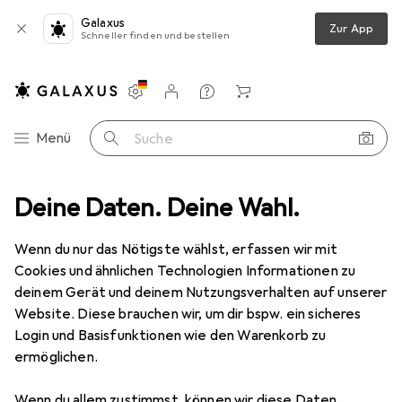
Galaxus
Zur App
Schneller finden und bestellen
Einstellungen
Kundenkonto
Vergleichslisten
Merklisten
Warenkorb
Navigation nach Kategorien
Menü
Suche
one Schutz
Deine Daten. Deine Wahl.
Smartphone Hülle
Noreve Lederschutzhülle Wallet
Wenn du nur das Nötigste wählst, erfassen wir mit
Cookies und ähnlichen Technologien Informationen zu
2 Bilder
deinem Gerät und deinem Nutzungsverhalten auf unserer
Website. Diese brauchen wir, um dir bspw. ein sicheres
EUR
87,90
Login und Basisfunktionen wie den Warenkorb zu
Noreve
Lederschutzhülle Wallet
ermöglichen.
OnePlus 7T Pro
Wenn du allem zustimmst, können wir diese Daten