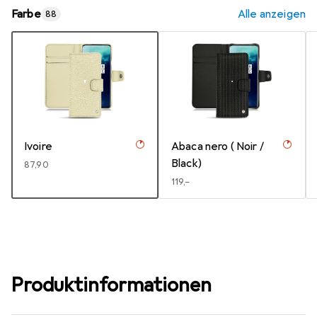
Farbe
Alle anzeigen
88
Ivoire
Abaca nero ( Noir /
Black)
EUR
87,90
EUR
119,–
Produktinformationen