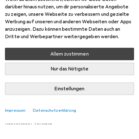
Preis in EUR inkl. MwSt.
darüber hinaus nutzen, um dir personalisierte Angebote
zu zeigen, unsere Webseite zu verbessern und gezielte
Bewertungen
Werbung auf unseren und anderen Webseiten oder Apps
anzuzeigen. Dazu können bestimmte Daten auch an
Dritte und Werbepartner weitergegeben werden.
Zwischen Mo, 14.9. und Di, 29.9. geliefert
Allem zustimmen
Benachrichtigen, wenn schneller verfügbar
Nur das Nötigste
Lieferort angeben für genaue Lieferzeit
Einstellungen
In den Warenkorb
Vergleichen
Merken
Impressum
Datenschutzerklärung
kostenloser Versand