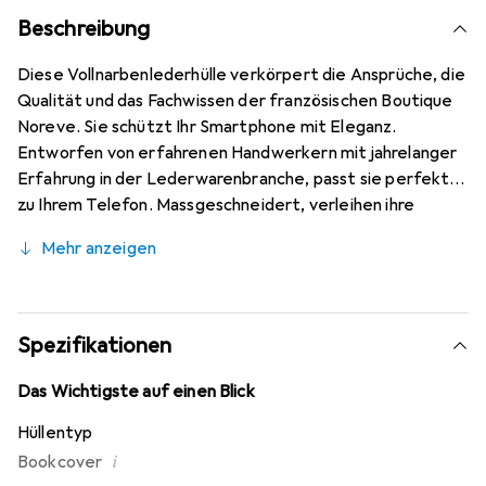
Beschreibung
Diese Vollnarbenlederhülle verkörpert die Ansprüche, die
Qualität und das Fachwissen der französischen Boutique
Noreve. Sie schützt Ihr Smartphone mit Eleganz.
Entworfen von erfahrenen Handwerkern mit jahrelanger
Erfahrung in der Lederwarenbranche, passt sie perfekt
zu Ihrem Telefon. Massgeschneidert, verleihen ihre
feinen Kurven ihr eine echte zweite Haut. Sie wird zum
Mehr anzeigen
schicken und unverzichtbaren Accessoire für Ihr
Smartphone. Die Marke Noreve ist international
anerkannt für ihre hochwertigen Produkte und eine
zuverlässige Wahl für eine anspruchsvolle Kundschaft.
Spezifikationen
Das Wichtigste auf einen Blick
Hüllentyp
i
Bookcover