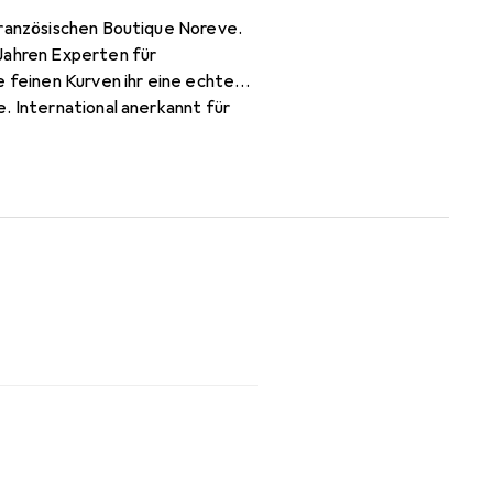
französischen Boutique Noreve.
 Jahren Experten für
e feinen Kurven ihr eine echte
. International anerkannt für
olle Klientel.