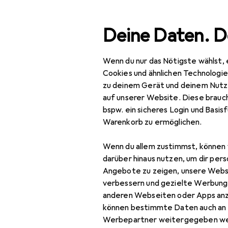
Suche
Deine Daten. D
Wenn du nur das Nötigste wählst, 
Navigation nach Kategorien
Gesamtsortiment
IT + Multimedia
Smartphone
Gesamtsortiment
Cookies und ähnlichen Technologi
zu deinem Gerät und deinem Nutz
IT + Multimedia
auf unserer Website. Diese brauch
bspw. ein sicheres Login und Basis
Smartphones +
Warenkorb zu ermöglichen.
Tablets
Wenn du allem zustimmst, können 
Smartphone
darüber hinaus nutzen, um dir pers
Zubehör
Angebote zu zeigen, unsere Webs
Smartphone Schutz
verbessern und gezielte Werbung
anderen Webseiten oder Apps an
Handykette
können bestimmte Daten auch an 
Werbepartner weitergegeben we
Smartphone Hülle