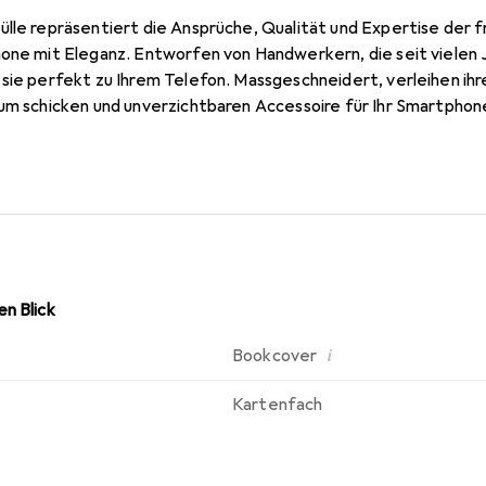
ülle repräsentiert die Ansprüche, Qualität und Expertise der 
hone mit Eleganz. Entworfen von Handwerkern, die seit vielen
sie perfekt zu Ihrem Telefon. Massgeschneidert, verleihen ihr
um schicken und unverzichtbaren Accessoire für Ihr Smartphone
kte ist die Marke Noreve eine sichere Wahl für eine anspruchsv
n Blick
i
Bookcover
Kartenfach