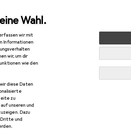
eine Wahl.
erfassen wir mit
s + Tablets
Smartphone Zubehör
Smartphone Schutz
en Informationen
ungsverhalten
en wir, um dir
funktionen wie den
wir diese Daten
onalisierte
eite zu
 auf unseren und
zuzeigen. Dazu
Dritte und
rden.