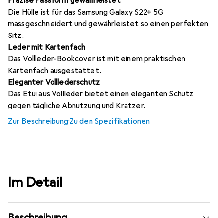
Präzise Passform gewährleistet
Die Hülle ist für das Samsung Galaxy S22+ 5G
massgeschneidert und gewährleistet so einen perfekten
Sitz.
Leder mit Kartenfach
Das Vollleder-Bookcover ist mit einem praktischen
Kartenfach ausgestattet.
Eleganter Volllederschutz
Das Etui aus Vollleder bietet einen eleganten Schutz
gegen tägliche Abnutzung und Kratzer.
Zur Beschreibung
·
Zu den Spezifikationen
Im Detail
Beschreibung