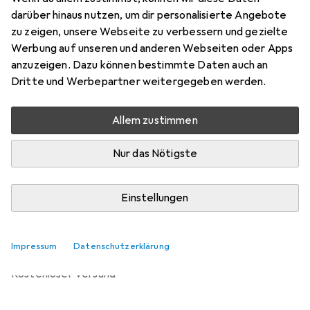
Preis in EUR inkl. MwSt.
darüber hinaus nutzen, um dir personalisierte Angebote
zu zeigen, unsere Webseite zu verbessern und gezielte
Bewertungen
Werbung auf unseren und anderen Webseiten oder Apps
anzuzeigen. Dazu können bestimmte Daten auch an
Dritte und Werbepartner weitergegeben werden.
Zwischen Mo, 14.9. und Sa, 26.9. geliefert
Allem zustimmen
Benachrichtigen, wenn schneller verfügbar
Nur das Nötigste
Lieferort angeben für genaue Lieferzeit
Einstellungen
In den Warenkorb
Vergleichen
Merken
Impressum
Datenschutzerklärung
kostenloser Versand