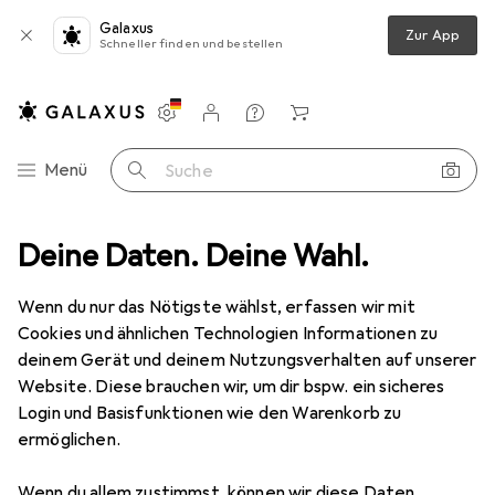
Galaxus
Zur App
Schneller finden und bestellen
Einstellungen
Kundenkonto
Vergleichslisten
Merklisten
Warenkorb
Navigation nach Kategorien
Menü
Suche
one Schutz
Deine Daten. Deine Wahl.
Smartphone Hülle
Noreve Lederschutzhülle Wallet
Wenn du nur das Nötigste wählst, erfassen wir mit
Cookies und ähnlichen Technologien Informationen zu
2 Bilder
deinem Gerät und deinem Nutzungsverhalten auf unserer
Website. Diese brauchen wir, um dir bspw. ein sicheres
EUR
109,–
Login und Basisfunktionen wie den Warenkorb zu
Noreve
Lederschutzhülle Wallet
ermöglichen.
Samsung Galaxy S22+ 5G
Wenn du allem zustimmst, können wir diese Daten