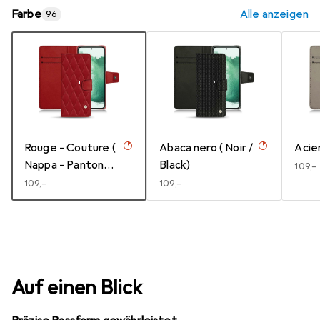
Farbe
Alle anzeigen
96
Rouge - Couture (
Abaca nero ( Noir /
Acie
Nappa - Pantone
Black)
EUR
109,–
#d50032 )
EUR
109,–
EUR
109,–
Auf einen Blick