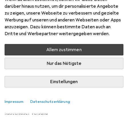
Preis in EUR inkl. MwSt.
darüber hinaus nutzen, um dir personalisierte Angebote
zu zeigen, unsere Webseite zu verbessern und gezielte
Bewertungen
Werbung auf unseren und anderen Webseiten oder Apps
anzuzeigen. Dazu können bestimmte Daten auch an
Dritte und Werbepartner weitergegeben werden.
Zwischen Mo, 14.9. und Di, 29.9. geliefert
Allem zustimmen
Benachrichtigen, wenn schneller verfügbar
Nur das Nötigste
Lieferort angeben für genaue Lieferzeit
Einstellungen
In den Warenkorb
Vergleichen
Merken
Impressum
Datenschutzerklärung
kostenloser Versand