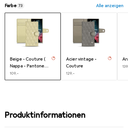
Farbe
Alle anzeigen
73
Beige - Couture (
Acier vintage -
Ar
Nappa - Pantone
Couture
EU
139
#ceb888 )
EUR
109,–
EUR
129,–
Produktinformationen