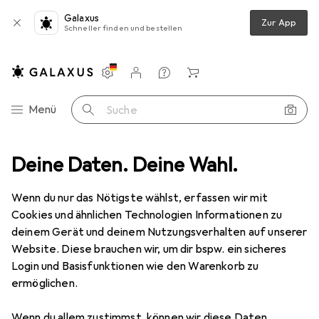
Galaxus
Zur App
Schneller finden und bestellen
Einstellungen
Kundenkonto
Vergleichslisten
Merklisten
Warenkorb
Navigation nach Kategorien
Menü
Suche
one Schutz
Deine Daten. Deine Wahl.
Smartphone Hülle
Noreve Lederschutzhülle Wallet
Wenn du nur das Nötigste wählst, erfassen wir mit
Cookies und ähnlichen Technologien Informationen zu
2 Bilder
deinem Gerät und deinem Nutzungsverhalten auf unserer
Website. Diese brauchen wir, um dir bspw. ein sicheres
EUR
109,–
Login und Basisfunktionen wie den Warenkorb zu
Noreve
Lederschutzhülle Wallet
ermöglichen.
Samsung Galaxy S22 Ultra
Wenn du allem zustimmst, können wir diese Daten