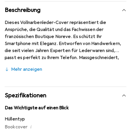
Beschreibung
Dieses Vollnarbenleder-Cover repräsentiert die
Ansprüche, die Qualität und das Fachwissen der
französischen Boutique Noreve. Es schützt Ihr
Smartphone mit Eleganz. Entworfen von Handwerkern,
die seit vielen Jahren Experten für Lederwaren sind,
passt es perfekt zu Ihrem Telefon. Massgeschneidert,
verleihen seine feinen Kurven ihm eine echte zweite
Mehr anzeigen
Haut. Es wird zum schicken und unverzichtbaren
Accessoire für Ihr Smartphone. International anerkannt
für ihre hochwertigen Produkte ist die Marke Noreve eine
sichere Wahl für eine anspruchsvolle Kundschaft.
Spezifikationen
Das Wichtigste auf einen Blick
Hüllentyp
i
Bookcover