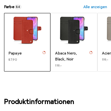
Farbe
Alle anzeigen
84
Papaye
Abaca Nero,
Acie
Black, Noir
EUR
87,90
EUR
119,–
EUR
119,–
Produktinformationen