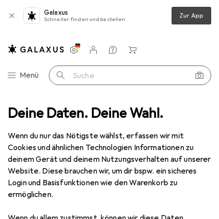
Galaxus
Zur App
Schneller finden und bestellen
Einstellungen
Kundenkonto
Vergleichslisten
Merklisten
Warenkorb
Navigation nach Kategorien
Menü
Suche
one Schutz
Deine Daten. Deine Wahl.
Smartphone Hülle
Noreve Lederschutzhülle Wallet
Wenn du nur das Nötigste wählst, erfassen wir mit
Cookies und ähnlichen Technologien Informationen zu
2 Bilder
deinem Gerät und deinem Nutzungsverhalten auf unserer
Website. Diese brauchen wir, um dir bspw. ein sicheres
EUR
87,90
Login und Basisfunktionen wie den Warenkorb zu
Noreve
Lederschutzhülle Wallet
ermöglichen.
Xiaomi Mi 9
Wenn du allem zustimmst, können wir diese Daten