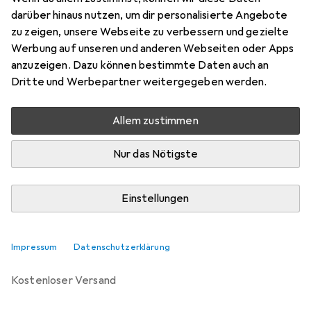
Preis in EUR inkl. MwSt.
darüber hinaus nutzen, um dir personalisierte Angebote
zu zeigen, unsere Webseite zu verbessern und gezielte
Bewertungen
Werbung auf unseren und anderen Webseiten oder Apps
1
anzuzeigen. Dazu können bestimmte Daten auch an
Dritte und Werbepartner weitergegeben werden.
Zwischen Mi, 16.9. und Mi, 30.9. geliefert
Allem zustimmen
Benachrichtigen, wenn schneller verfügbar
Nur das Nötigste
Lieferort angeben für genaue Lieferzeit
Einstellungen
In den Warenkorb
Vergleichen
Merken
Impressum
Datenschutzerklärung
kostenloser Versand