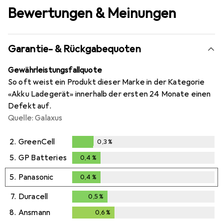
Bewertungen & Meinungen
Garantie- & Rückgabequoten
Gewährleistungsfallquote
So oft weist ein Produkt dieser Marke in der Kategorie
«Akku Ladegerät» innerhalb der ersten 24 Monate einen
Defekt auf.
Quelle: Galaxus
2.
GreenCell
0,3
%
0,3
%
5.
GP Batteries
0,4
%
0,4
%
5.
Panasonic
0,4
%
0,4
%
7.
Duracell
0,5
%
0,5
%
8.
Ansmann
0,6
%
0,6
%