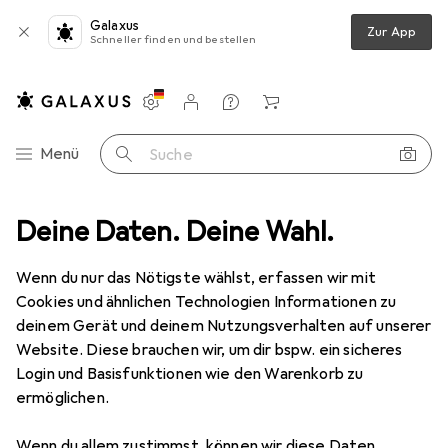
Galaxus
Zur App
Schneller finden und bestellen
Einstellungen
Kundenkonto
Vergleichslisten
Merklisten
Warenkorb
Navigation nach Kategorien
Menü
Suche
rien + Akkus
Deine Daten. Deine Wahl.
Akku Ladegerät
Panasonic Eneloop Pro BQ-CC65
Wenn du nur das Nötigste wählst, erfassen wir mit
Cookies und ähnlichen Technologien Informationen zu
9 Bilder
deinem Gerät und deinem Nutzungsverhalten auf unserer
Website. Diese brauchen wir, um dir bspw. ein sicheres
EUR
83,15
Login und Basisfunktionen wie den Warenkorb zu
Panasonic
Eneloop Pro BQ-CC65
ermöglichen.
1 Stk., Ladegerät ohne Akku
Wenn du allem zustimmst, können wir diese Daten