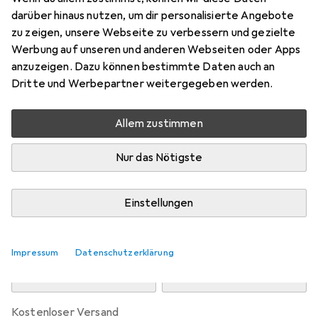
Preis in EUR inkl. MwSt.
darüber hinaus nutzen, um dir personalisierte Angebote
zu zeigen, unsere Webseite zu verbessern und gezielte
Marke
Bewertungen
Werbung auf unseren und anderen Webseiten oder Apps
Mehr von Panasonic
1
anzuzeigen. Dazu können bestimmte Daten auch an
Dritte und Werbepartner weitergegeben werden.
Zwischen Di, 11.8. und Mi, 12.8. geliefert
Allem zustimmen
Nur 2 Stück an Lager beim Drittanbieter
Lieferort angeben für genaue Lieferzeit
Nur das Nötigste
i
Angebot von
Akkushop.de
DE
Einstellungen
In den Warenkorb
Impressum
Datenschutzerklärung
Vergleichen
Merken
kostenloser Versand