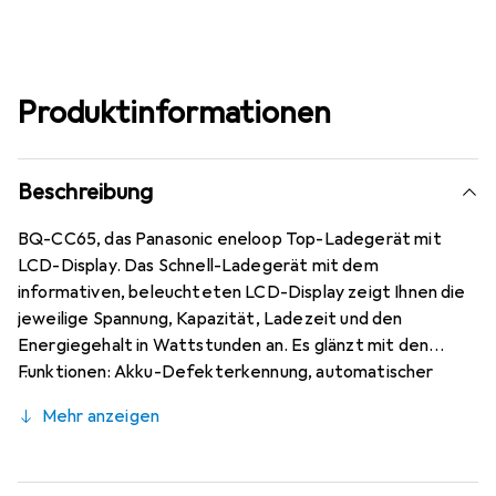
Produktinformationen
Beschreibung
BQ-CC65, das Panasonic eneloop Top-Ladegerät mit
LCD-Display. Das Schnell-Ladegerät mit dem
informativen, beleuchteten LCD-Display zeigt Ihnen die
jeweilige Spannung, Kapazität, Ladezeit und den
Energiegehalt in Wattstunden an. Es glänzt mit den
Funktionen: Akku-Defekterkennung, automatischer
Refresh-Funktion, Einzelschacht-Überwachung,
Mehr anzeigen
Kapazitäts-Schnelltest, LED-Ladekontrolle,
Überladeschutz und Erhaltungsladung. Es handelt sich um
ein Tischladegerät mit einem Netzkabel, das weltweit