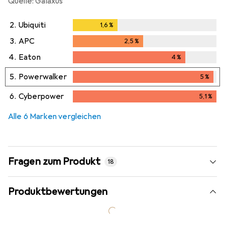
Quelle: Galaxus
2.
Ubiquiti
1,6
%
1,6
%
3.
APC
2,5
%
2,5
%
4.
Eaton
4
%
4
%
5.
Powerwalker
5
%
5
%
6.
Cyberpower
5,1
%
5,1
%
Alle 6 Marken vergleichen
Fragen zum Produkt
18
Produktbewertungen