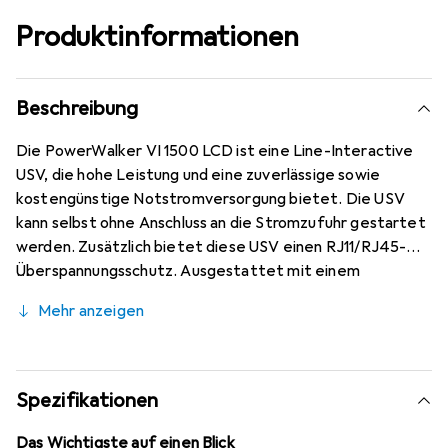
Produktinformationen
Beschreibung
Die PowerWalker VI 1500 LCD ist eine Line-Interactive
USV, die hohe Leistung und eine zuverlässige sowie
kostengünstige Notstromversorgung bietet. Die USV
kann selbst ohne Anschluss an die Stromzufuhr gestartet
werden. Zusätzlich bietet diese USV einen RJ11/RJ45-
Überspannungsschutz. Ausgestattet mit einem
Spannungsstabilisator stellt diese USV immer eine
Mehr anzeigen
saubere und stabile Leistung für die angeschlossenen
Geräte bereit und eignet sich perfekt für die Anwendung
zu Hause oder für kleine Firmenanwendungen.
Spezifikationen
Das Wichtigste auf einen Blick