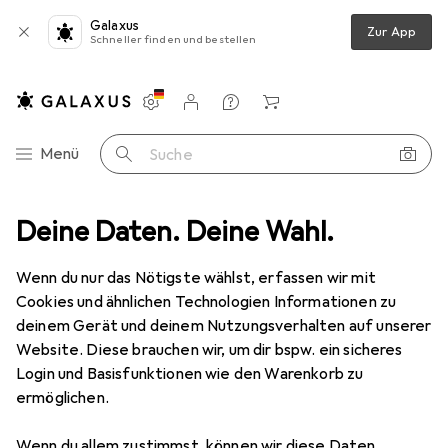
Galaxus
Zur App
Schneller finden und bestellen
Einstellungen
Kundenkonto
Vergleichslisten
Merklisten
Warenkorb
Navigation nach Kategorien
Menü
Suche
werk
Deine Daten. Deine Wahl.
Server + Zubehör
USV
Powerwalker VI 1500 LCD USV
Wenn du nur das Nötigste wählst, erfassen wir mit
Cookies und ähnlichen Technologien Informationen zu
9 Bilder
deinem Gerät und deinem Nutzungsverhalten auf unserer
Website. Diese brauchen wir, um dir bspw. ein sicheres
EUR
194,27
Login und Basisfunktionen wie den Warenkorb zu
Powerwalker
VI 1500 LCD USV
ermöglichen.
1500 VA, 900 W, Line-Interaktiv USV
Wenn du allem zustimmst, können wir diese Daten