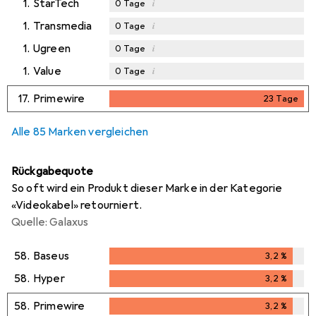
1.
StarTech
i
0
Tage
1.
Transmedia
i
0
Tage
1.
Ugreen
i
0
Tage
1.
Value
i
0
Tage
17.
Primewire
23
Tage
23
Tage
Alle 85 Marken vergleichen
Rückgabequote
So oft wird ein Produkt dieser Marke in der Kategorie
«Videokabel» retourniert.
Quelle: Galaxus
58.
Baseus
3,2
%
3,2
%
58.
Hyper
3,2
%
3,2
%
58.
Primewire
3,2
%