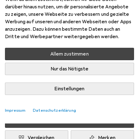
darüber hinaus nutzen, um dir personalisierte Angebote
0.50 m
zu zeigen, unsere Webseite zu verbessern und gezielte
Preis in EUR inkl. MwSt.
Werbung auf unseren und anderen Webseiten oder Apps
anzuzeigen. Dazu können bestimmte Daten auch an
Dritte und Werbepartner weitergegeben werden.
Marke
Bewertungen
Mehr von Primewire
66
Allem zustimmen
Zwischen Di, 11.8. und Mo, 17.8. geliefert
Nur das Nötigste
Mehr als 10 Stück an Lager beim Drittanbieter
Lieferort angeben für genaue Lieferzeit
Einstellungen
i
Angebot von
Ganz Einfach GmbH
DE
Impressum
Datenschutzerklärung
In den Warenkorb
Vergleichen
Merken