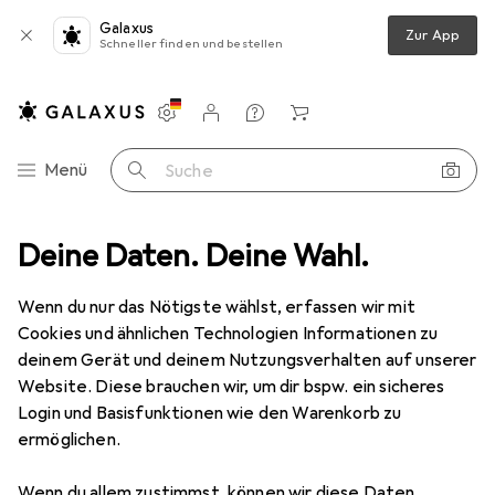
Galaxus
Zur App
Schneller finden und bestellen
Einstellungen
Kundenkonto
Vergleichslisten
Merklisten
Warenkorb
Navigation nach Kategorien
Menü
Suche
ltra HD - Ethernet Highspeed - Full HD - 3D - ARC - 3 fach geschirmt
Deine Daten. Deine Wahl.
Wenn du nur das Nötigste wählst, erfassen wir mit
Cookies und ähnlichen Technologien Informationen zu
7 Bilder
deinem Gerät und deinem Nutzungsverhalten auf unserer
Website. Diese brauchen wir, um dir bspw. ein sicheres
EUR
7,95
Login und Basisfunktionen wie den Warenkorb zu
Primewire
HDMI Kabel 2.0b - 4k 60Hz
ermöglichen.
Ultra HD - Ethernet Highspeed - Full
HD - 3D - ARC - 3 fach geschirmt
Wenn du allem zustimmst, können wir diese Daten