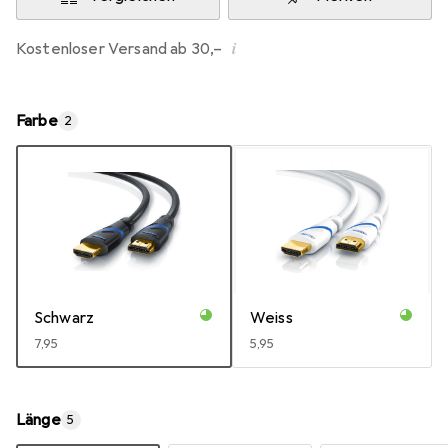
i
Kostenloser Versand ab 30,–
Farbe
2
Schwarz
Weiss
EUR
7,95
EUR
5,95
Länge
5