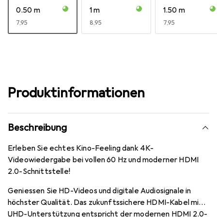
0.50 m
1 m
1.50 m
EUR
7,95
EUR
8,95
EUR
7,95
Produktinformationen
Beschreibung
Erleben Sie echtes Kino-Feeling dank 4K-
Videowiedergabe bei vollen 60 Hz und moderner HDMI
2.0-Schnittstelle!
Geniessen Sie HD-Videos und digitale Audiosignale in
höchster Qualität. Das zukunftssichere HDMI-Kabel mit
UHD-Unterstützung entspricht der modernen HDMI 2.0-