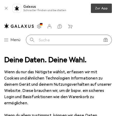
Galaxus
Zur App
Schneller finden und bestellen
Einstellungen
Kundenkonto
Vergleichslisten
Merklisten
Warenkorb
Navigation nach Kategorien
Menü
Suche
er + Scanner
Deine Daten. Deine Wahl.
Drucken
3D
3D Filament
Purefil Filament
Wenn du nur das Nötigste wählst, erfassen wir mit
Cookies und ähnlichen Technologien Informationen zu
3 Bilder
deinem Gerät und deinem Nutzungsverhalten auf unserer
Website. Diese brauchen wir, um dir bspw. ein sicheres
EUR
23,90
Login und Basisfunktionen wie den Warenkorb zu
Purefil
Filament
ermöglichen.
PLA, 1.75 mm, 750 g
Wenn du allem zustimmst, können wir diese Daten