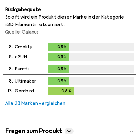
Rückgabequote
So oft wird ein Produkt dieser Marke in der Kategorie
«3D Filament» retourniert.
Quelle: Galaxus
8.
Creality
0,5
%
0,5
%
8.
eSUN
0,5
%
0,5
%
8.
Purefil
0,5
%
0,5
%
8.
Ultimaker
0,5
%
0,5
%
13.
Gembird
0,6
%
0,6
%
Alle 23 Marken vergleichen
Fragen zum Produkt
64