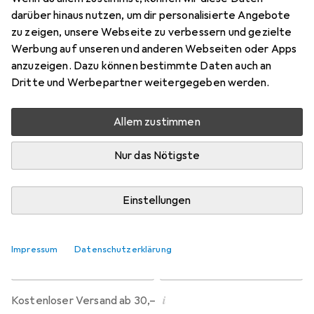
Preis in EUR inkl. MwSt.
darüber hinaus nutzen, um dir personalisierte Angebote
zu zeigen, unsere Webseite zu verbessern und gezielte
Marke
Bewertungen
Werbung auf unseren und anderen Webseiten oder Apps
Mehr von Purefil
3092
anzuzeigen. Dazu können bestimmte Daten auch an
Dritte und Werbepartner weitergegeben werden.
Zwischen Fr, 14.8. und Fr, 21.8. geliefert
Allem zustimmen
Nur 4 Stück an Lager beim Lieferanten
Benachrichtigen, wenn schneller verfügbar
Nur das Nötigste
Lieferort angeben für genaue Lieferzeit
Einstellungen
In den Warenkorb
Impressum
Datenschutzerklärung
Vergleichen
Merken
i
Kostenloser Versand ab 30,–