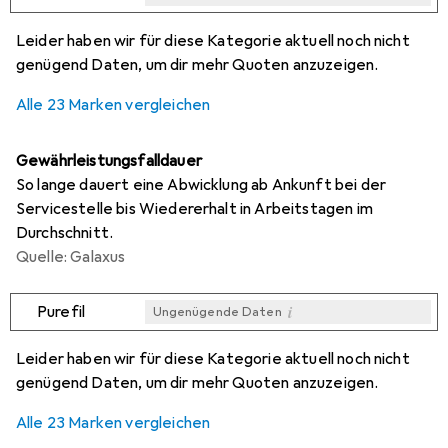
i
i
i
i
Ungenügende Daten
Ungenügende Daten
Ungenügende Daten
Ungenügende Daten
Leider haben wir für diese Kategorie aktuell noch nicht
genügend Daten, um dir mehr Quoten anzuzeigen.
Alle 23 Marken vergleichen
Gewährleistungsfalldauer
So lange dauert eine Abwicklung ab Ankunft bei der
Servicestelle bis Wiedererhalt in Arbeitstagen im
Durchschnitt.
Quelle: Galaxus
i
Purefil
Ungenügende Daten
i
i
i
i
Ungenügende Daten
Ungenügende Daten
Ungenügende Daten
Ungenügende Daten
Leider haben wir für diese Kategorie aktuell noch nicht
genügend Daten, um dir mehr Quoten anzuzeigen.
Alle 23 Marken vergleichen