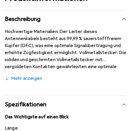
Beschreibung
Hochwertige Materialien: Der Leiter dieses
Antennenkabels besteht aus 99,99 % sauerstofffreiem
Kupfer (OFC), was eine optimale Signalübertragung und
erhöhte Zugfestigkeit ermöglicht. Vollmetallstecker: Die
soliden und geschirmten Vollmetallstecker mit
vergoldeten Kontakten gewährleisten eine optimale
Verbindung. Quad-Schirmung und Nylongeflecht: Die
Mehr anzeigen
Quad-Schirmung des RG6 Koaxialkabels (120 dB/75 Ohm)
sorgt für eine durchgehend hohe Signalübertragung,
während das Nylongeflecht dem Kabel ein ansprechendes
Aussehen verleiht. Hauptmerkmale: Kabellänge 3 m,
Spezifikationen
Stecker 1: 9,5 mm, Stecker 2: 9,5 mm, Stecker 1
Geschlecht: Männlich, Stecker 2 Geschlecht: Weiblich,
Das Wichtigste auf einen Blick
Stecker 1 Formfaktor: Gerade, Stecker 2 Formfaktor:
Länge
Gerade, Kontaktbeschichtung Stecker: Gold,