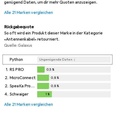
genügend Daten, um dir mehr Quoten anzuzeigen.
Alle 21 Marken vergleichen
Rückgabequote
So oft wird ein Produkt dieser Marke in der Kategorie
«Antennenkabel» retourniert.
Quelle: Galaxus
i
Python
Ungenügende Daten
1.
RS PRO
0,5
%
0,5
%
2.
MicroConnect
0,8
%
0,8
%
2.
SpeaKa Professional
0,8
%
0,8
%
4.
Schwaiger
1
%
1
%
Alle 21 Marken vergleichen