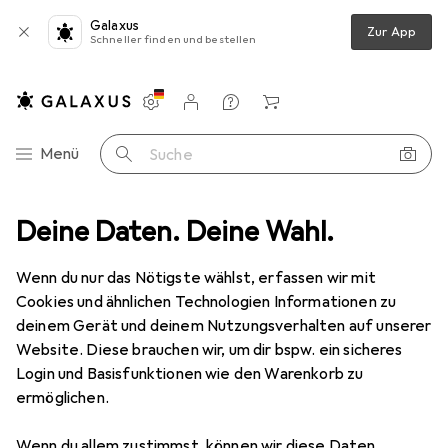
Galaxus
Zur App
Schneller finden und bestellen
Einstellungen
Kundenkonto
Vergleichslisten
Merklisten
Warenkorb
Navigation nach Kategorien
Menü
Suche
er auf Buchse vergoldet, Abschirmung 120 db, 75 Ohm, Nylongeflecht
Deine Daten. Deine Wahl.
Wenn du nur das Nötigste wählst, erfassen wir mit
Cookies und ähnlichen Technologien Informationen zu
2 Bilder
deinem Gerät und deinem Nutzungsverhalten auf unserer
Website. Diese brauchen wir, um dir bspw. ein sicheres
EUR
23,47
Login und Basisfunktionen wie den Warenkorb zu
Python
SAT-Antennenkabel,
ermöglichen.
IEC/Koax-Stecker auf Buchse
vergoldet, Abschirmung 120 db, 75
Wenn du allem zustimmst, können wir diese Daten