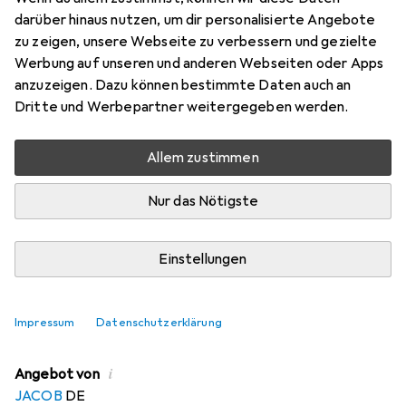
Ohm, Nylongeflecht
darüber hinaus nutzen, um dir personalisierte Angebote
zu zeigen, unsere Webseite zu verbessern und gezielte
120 dB, SAT Kabel
Werbung auf unseren und anderen Webseiten oder Apps
Preis in EUR inkl. MwSt.
anzuzeigen. Dazu können bestimmte Daten auch an
Dritte und Werbepartner weitergegeben werden.
EUR
4,04
sparen
Angebot für
EUR
19,43
Allem zustimmen
Nur das Nötigste
Marke
Bewertungen
Mehr von Python
Einstellungen
Zwischen Mo, 10.8. und Mi, 12.8. geliefert
Mehr als 10 Stück an Lager beim Drittanbieter
Impressum
Datenschutzerklärung
Lieferort angeben für genaue Lieferzeit
i
Angebot von
JACOB
DE