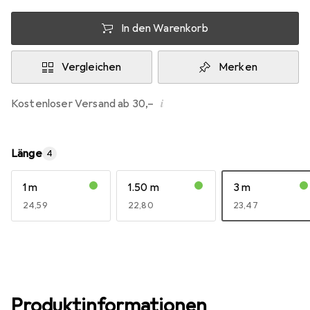
In den Warenkorb
Vergleichen
Merken
i
Kostenloser Versand ab 30,–
Länge
4
1 m
1.50 m
3 m
EUR
24,59
EUR
22,80
EUR
23,47
Produktinformationen