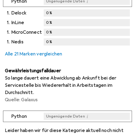
i
Python
Ungenügende Daten
1.
Delock
0
%
1.
InLine
0
%
1.
MicroConnect
0
%
1.
Nedis
0
%
Alle 21 Marken vergleichen
Gewährleistungsfalldauer
So lange dauert eine Abwicklung ab Ankunft bei der
Servicestelle bis Wiedererhalt in Arbeitstagen im
Durchschnitt.
Quelle: Galaxus
i
Python
Ungenügende Daten
i
i
i
i
Ungenügende Daten
Ungenügende Daten
Ungenügende Daten
Ungenügende Daten
Leider haben wir für diese Kategorie aktuell noch nicht