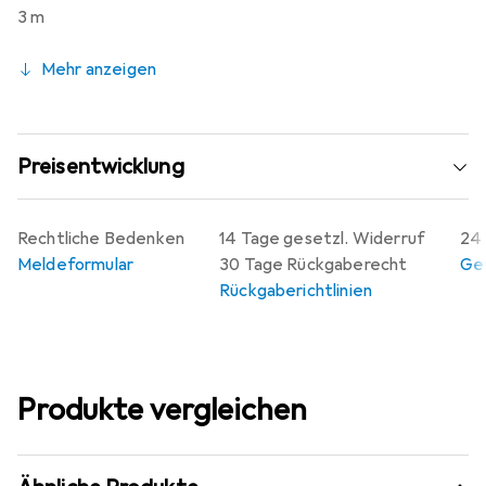
3 m
Produktfarbe: Weiss, Magnetisch geschirmt: Ja,
Impedanz: 75 Ohm, Gewinn: 120 dB, Aussendurchmesser
Mehr anzeigen
des Mantels: 8,5 mm, Leitermaterial: Kupfer,
Verpackungsdaten: Menge pro Packung 1 Stück.
Preisentwicklung
Rechtliche Bedenken
14 Tage gesetzl. Widerruf
24 
Meldeformular
30 Tage Rückgaberecht
Gew
Rückgaberichtlinien
Produkte vergleichen