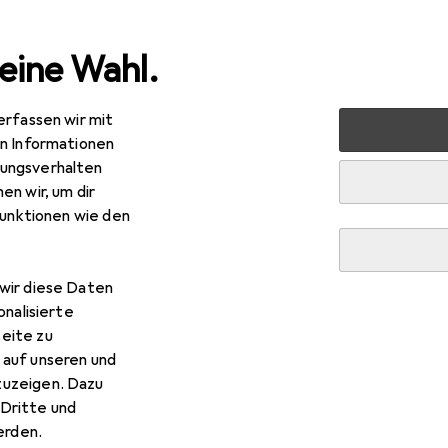
eine Wahl.
erfassen wir mit
 Multimedia
Netzwerk
Server + Zubehör
Serverschr
en Informationen
ungsverhalten
en wir, um dir
funktionen wie den
wir diese Daten
onalisierte
eite zu
 auf unseren und
zuzeigen. Dazu
Dritte und
rden.