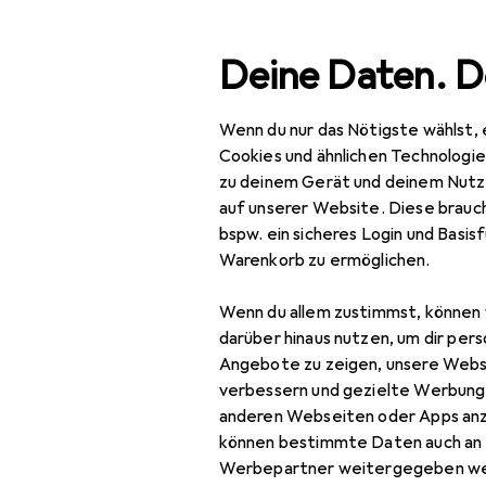
Suche
Deine Daten. D
Wenn du nur das Nötigste wählst, 
Navigation nach Kategorien
Gesamtsortiment
IT +
Gesamtsortiment
Cookies und ähnlichen Technologi
zu deinem Gerät und deinem Nutz
IT + Multimedia
auf unserer Website. Diese brauch
bspw. ein sicheres Login und Basis
Netzwerk
Warenkorb zu ermöglichen.
Server + Zubehör
Wenn du allem zustimmst, können 
Cartridge
darüber hinaus nutzen, um dir pers
Angebote zu zeigen, unsere Webs
Druckerserver
verbessern und gezielte Werbung
anderen Webseiten oder Apps an
Firewall
können bestimmte Daten auch an 
Server
Werbepartner weitergegeben we