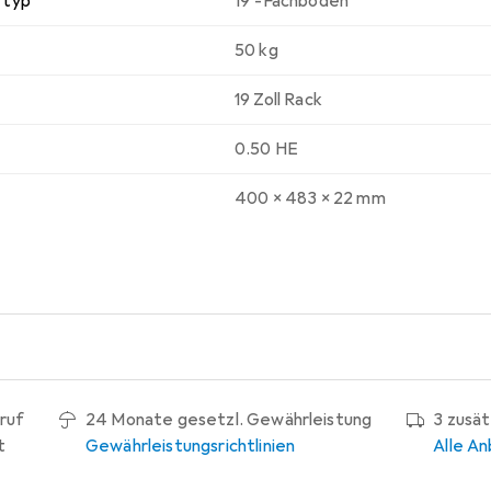
rtyp
19"-Fachboden
50 kg
19 Zoll Rack
0.50 HE
400 x 483 x 22 mm
ruf
24 Monate gesetzl. Gewährleistung
3 zusä
t
Gewährleistungsrichtlinien
Alle An