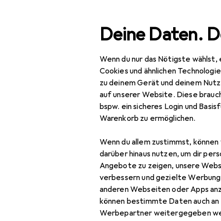
Suche
Deine Daten. D
Wenn du nur das Nötigste wählst, 
Navigation nach Kategorien
tsortiment
IT + Multimedia
Netzwerk
Server + Zub
Gesamtsortiment
Cookies und ähnlichen Technologi
zu deinem Gerät und deinem Nutz
IT + Multimedia
auf unserer Website. Diese brauch
bspw. ein sicheres Login und Basis
Netzwerk
Warenkorb zu ermöglichen.
Server + Zubehör
Wenn du allem zustimmst, können 
Cartridge
darüber hinaus nutzen, um dir pers
Angebote zu zeigen, unsere Webs
Druckerserver
verbessern und gezielte Werbung
anderen Webseiten oder Apps an
Firewall
können bestimmte Daten auch an 
Server
Werbepartner weitergegeben we