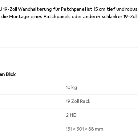
Zoll Wandhalterung für Patchpanel ist 15 cm tief und robus
r die Montage eines Patchpanels oder anderer schlanker 19-Z
n Blick
10 kg
19 Zoll Rack
2 HE
151 x 501 x 88 mm