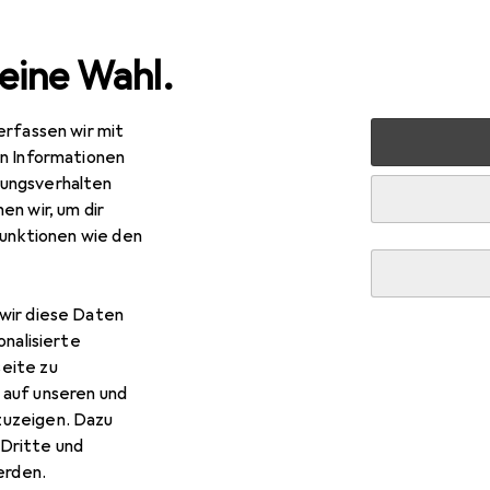
eine Wahl.
erfassen wir mit
ehör
Serverschrank Zubehör
StarTech 2 HE 48,26cm 19Z
en Informationen
ungsverhalten
en wir, um dir
funktionen wie den
wir diese Daten
onalisierte
eite zu
 auf unseren und
zuzeigen. Dazu
Dritte und
rden.