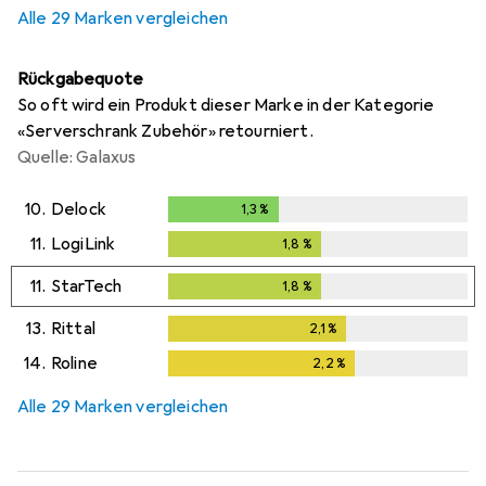
Alle 29 Marken vergleichen
Rückgabequote
So oft wird ein Produkt dieser Marke in der Kategorie
«Serverschrank Zubehör» retourniert.
Quelle: Galaxus
10.
Delock
1,3
%
1,3
%
11.
LogiLink
1,8
%
1,8
%
11.
StarTech
1,8
%
1,8
%
13.
Rittal
2,1
%
2,1
%
14.
Roline
2,2
%
2,2
%
Alle 29 Marken vergleichen