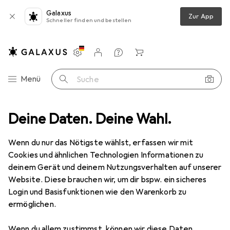
Galaxus
Zur App
Schneller finden und bestellen
Einstellungen
Kundenkonto
Vergleichslisten
Merklisten
Warenkorb
Navigation nach Kategorien
Menü
Suche
ör
Deine Daten. Deine Wahl.
Serverschrank Zubehör
StarTech 2u Fixed Rack Mount Shelf
Wenn du nur das Nötigste wählst, erfassen wir mit
Cookies und ähnlichen Technologien Informationen zu
10 Bilder
deinem Gerät und deinem Nutzungsverhalten auf unserer
Website. Diese brauchen wir, um dir bspw. ein sicheres
EUR
90,79
Login und Basisfunktionen wie den Warenkorb zu
StarTech
2u Fixed Rack Mount Shelf
ermöglichen.
Preis in EUR inkl. MwSt.
Wenn du allem zustimmst, können wir diese Daten