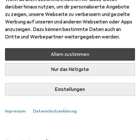
darüber hinaus nutzen, um dir personalisierte Angebote
Marke
Bewertungen
zu zeigen, unsere Webseite zu verbessern und gezielte
Mehr von StarTech
Werbung auf unseren und anderen Webseiten oder Apps
anzuzeigen. Dazu können bestimmte Daten auch an
Dritte und Werbepartner weitergegeben werden.
Zwischen Di, 11.8. und Do, 13.8. geliefert
Nur 4 Stück an Lager beim Lieferanten
Allem zustimmen
Lieferort angeben für genaue Lieferzeit
Nur das Nötigste
In den Warenkorb
Einstellungen
Vergleichen
Merken
kostenloser Versand
Impressum
Datenschutzerklärung