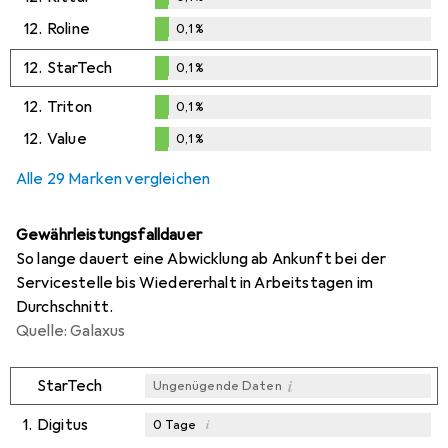
0,1
%
12.
Roline
0,1
%
0,1
%
12.
StarTech
0,1
%
0,1
%
12.
Triton
0,1
%
0,1
%
12.
Value
0,1
%
0,1
%
Alle 29 Marken vergleichen
Gewährleistungsfalldauer
So lange dauert eine Abwicklung ab Ankunft bei der
Servicestelle bis Wiedererhalt in Arbeitstagen im
Durchschnitt.
Quelle: Galaxus
i
StarTech
Ungenügende Daten
1.
Digitus
i
0
Tage
i
i
i
Ungenügende Daten
Ungenügende Daten
Ungenügende Daten