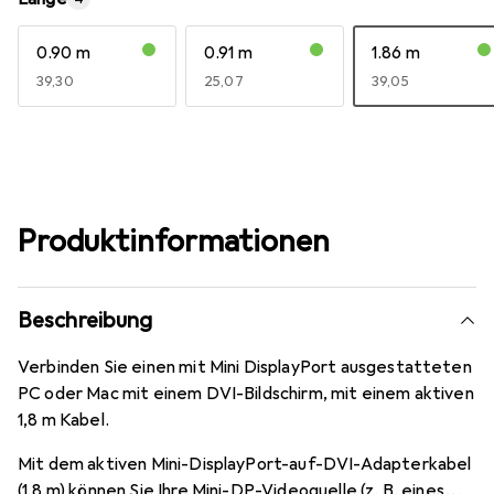
0.90 m
0.91 m
1.86 m
EUR
39,30
EUR
25,07
EUR
39,05
Produktinformationen
Beschreibung
Verbinden Sie einen mit Mini DisplayPort ausgestatteten
PC oder Mac mit einem DVI-Bildschirm, mit einem aktiven
1,8 m Kabel.
Mit dem aktiven Mini-DisplayPort-auf-DVI-Adapterkabel
(1,8 m) können Sie Ihre Mini-DP-Videoquelle (z. B. eines