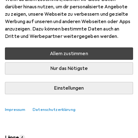
Preis in EUR inkl. MwSt.
darüber hinaus nutzen, um dir personalisierte Angebote
zu zeigen, unsere Webseite zu verbessern und gezielte
Marke
Bewertungen
Werbung auf unseren und anderen Webseiten oder Apps
Mehr von StarTech
11
anzuzeigen. Dazu können bestimmte Daten auch an
Dritte und Werbepartner weitergegeben werden.
Zwischen Di, 11.8. und Do, 13.8. geliefert
Allem zustimmen
Mehr als 10 Stück an Lager beim Lieferanten
Lieferort angeben für genaue Lieferzeit
Nur das Nötigste
In den Warenkorb
Einstellungen
Vergleichen
Merken
Impressum
Datenschutzerklärung
kostenloser Versand
Länge
4