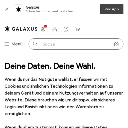
Galaxus
Zur App
Schneller finden und bestellen
Einstellungen
Kundenkonto
Vergleichslisten
Merklisten
Warenkorb
Navigation nach Kategorien
Menü
Suche
eripherie
Deine Daten. Deine Wahl.
Kabel
Videokabel
StarTech 6ft Mdp To Dvi Cable
Wenn du nur das Nötigste wählst, erfassen wir mit
Cookies und ähnlichen Technologien Informationen zu
2 Bilder
deinem Gerät und deinem Nutzungsverhalten auf unserer
Website. Diese brauchen wir, um dir bspw. ein sicheres
EUR
39,05
Login und Basisfunktionen wie den Warenkorb zu
StarTech
6ft Mdp To Dvi Cable
ermöglichen.
1.86 m
Wenn du allem zustimmst, können wir diese Daten