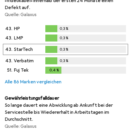
«Videokabel» innerhalb der ersten 24 Monate einen
Defekt auf.
Quelle: Galaxus
43.
HP
0,3
%
0,3
%
43.
LMP
0,3
%
0,3
%
43.
StarTech
0,3
%
0,3
%
43.
Verbatim
0,3
%
0,3
%
51.
Fuj Tek
0,4
%
0,4
%
Alle 86 Marken vergleichen
Gewährleistungsfalldauer
So lange dauert eine Abwicklung ab Ankunft bei der
Servicestelle bis Wiedererhalt in Arbeitstagen im
Durchschnitt.
Quelle: Galaxus