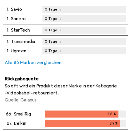
1.
Savio
i
0
Tage
1.
Sonero
i
0
Tage
1.
StarTech
i
0
Tage
1.
Transmedia
i
0
Tage
1.
Ugreen
i
0
Tage
Alle 86 Marken vergleichen
Rückgabequote
So oft wird ein Produkt dieser Marke in der Kategorie
«Videokabel» retourniert.
Quelle: Galaxus
66.
SmallRig
3,8
%
3,8
%
67.
Belkin
3,9
%
3,9
%