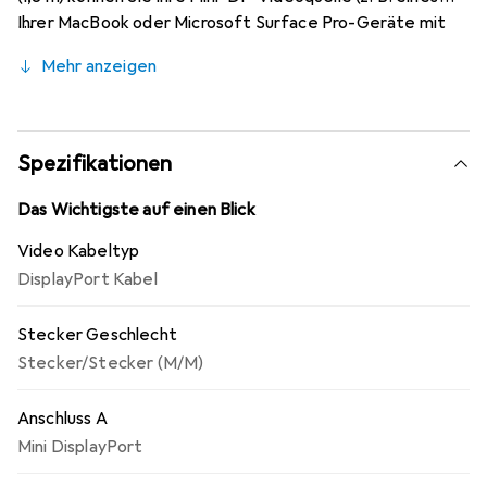
Ihrer MacBook oder Microsoft Surface Pro-Geräte mit
mDP) direkt an einen DVI-Monitor oder -Projektor
Mehr anzeigen
anschliessen und sich die Kosten für zusätzliche Adapter
sparen.
Spezifikationen
Das Wichtigste auf einen Blick
Video Kabeltyp
DisplayPort Kabel
Stecker Geschlecht
Stecker/Stecker (M/M)
Anschluss A
Mini DisplayPort